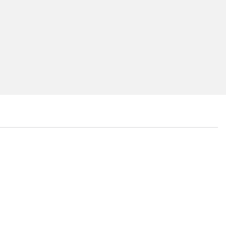
...
...