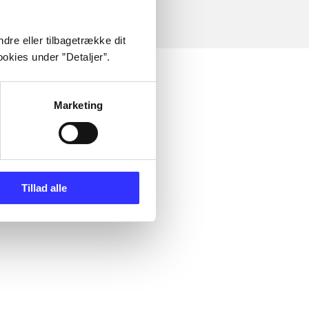
dre eller tilbagetrække dit
okies under ”Detaljer”.
Marketing
Tillad alle