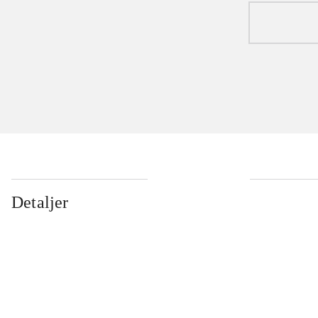
Detaljer
...
...
...
...