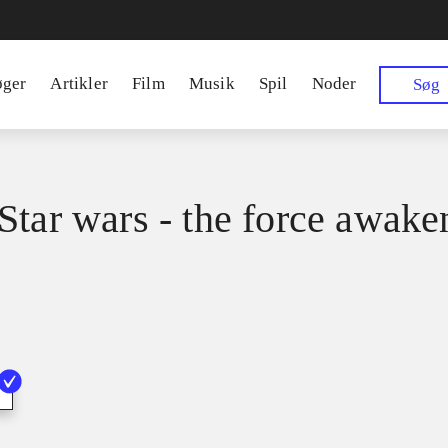
øger
Artikler
Film
Musik
Spil
Noder
Søg
Star wars - the force awake