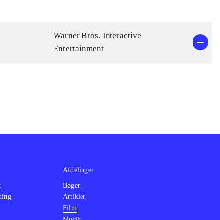
Warner Bros. Interactive
Entertainment
Afdelinger
k
Bøger
ning
Artikler
Film
Musik