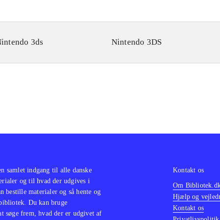
intendo 3ds
Nintendo 3DS
en samlet indgang til alle danske
Kontakt os
erialer og til hvad der udgives i
Om Bibliotek.d
 bestille materialer og så hente og
Hjælp og vejled
 bibliotek. Du kan bruge
Kontakt os
 at søge frem, hvad der er udgivet af
Privatlivspolitik