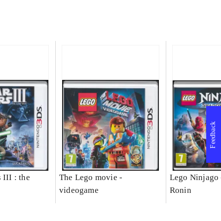
Feedback
III : the
The Lego movie -
Lego Ninjago 
videogame
Ronin