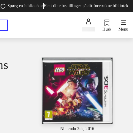
Spørg en bibliotekar
Hent dine bestillinger på dit foretrukne bibliotek
Log ind
Husk
Menu
ns
Nintendo 3ds, 2016