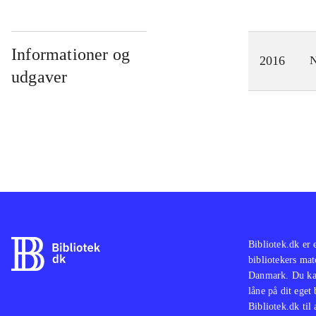
Informationer og
2016
N
udgaver
Bibliotek.dk er 
bibliotekers mat
Danmark. Du kan
låne på dit eget
Bibliotek.dk til