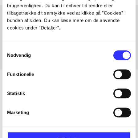
brugervenlighed. Du kan til enhver tid ændre eller
tilbagetrække dit samtykke ved at klikke på ”Cookies” i
bunden af siden. Du kan læse mere om de anvendte
cookies under ”Detaljer”.
Artikler med samme emner
Fra
Samtykkevalg
Nødvendig
Funktionelle
Statistik
Artikler
Alle registrerede artikler fordelt på udgivelser
Marketing
...