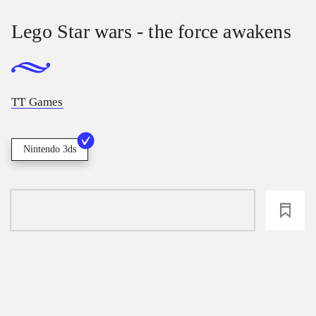
Lego Star wars - the force awakens
TT Games
Nintendo 3ds
loading