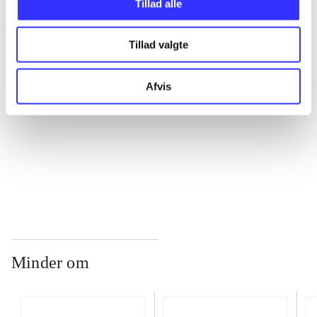
Tillad alle
...
Tillad valgte
...
Afvis
...
...
Minder om