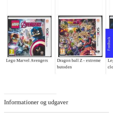
Feedback
Lego Marvel Avengers
Dragon ball Z - extreme
Leg
butoden
cl
Informationer og udgaver