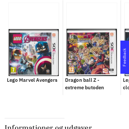
Feedback
Lego Marvel Avengers
Dragon ball Z -
Le
extreme butoden
cl
Informationer og udgaver