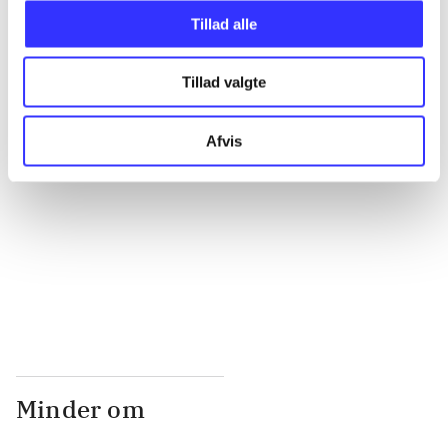
Tillad alle
...
Tillad valgte
...
Afvis
...
...
Minder om