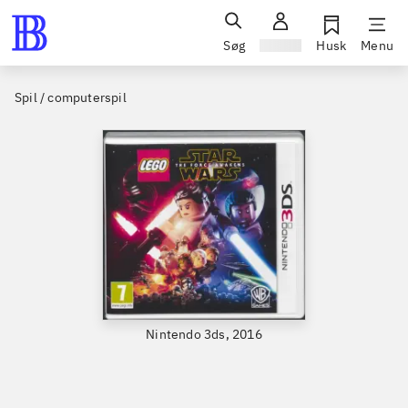
Søg
Log ind
Husk
Menu
Spil / computerspil
Nintendo 3ds, 2016