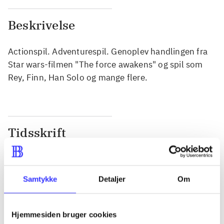
Beskrivelse
Actionspil. Adventurespil. Genoplev handlingen fra
Star wars-filmen "The force awakens" og spil som
Rey, Finn, Han Solo og mange flere.
Tidsskrift
Artiklen er en del af
lorem ipsum dolor sit amet ...
Samtykke
Detaljer
Om
Tidsskrift
Artiklerne i
handler ofte om
Hjemmesiden bruger cookies