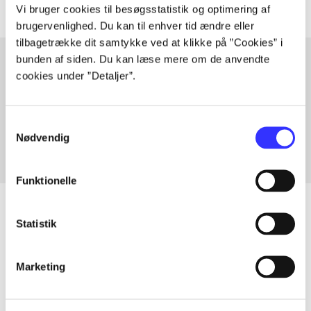
Vi bruger cookies til besøgsstatistik og optimering af
brugervenlighed. Du kan til enhver tid ændre eller
tilbagetrække dit samtykke ved at klikke på ”Cookies” i
bunden af siden. Du kan læse mere om de anvendte
cookies under ”Detaljer”.
Artikler med samme emner
Fra
Samtykkevalg
Nødvendig
Funktionelle
Statistik
Artikler
Marketing
Alle registrerede artikler fordelt på udgivelser
...