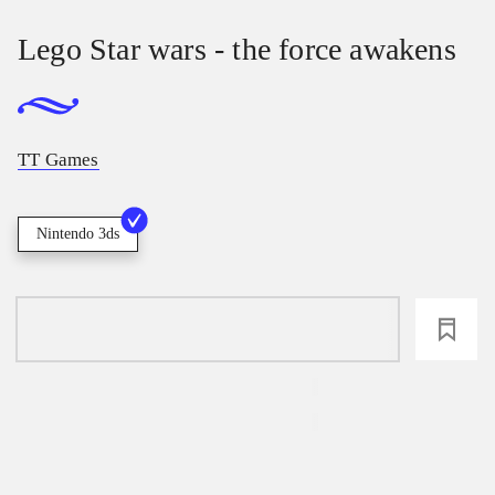
Lego Star wars - the force awakens
TT Games
Nintendo 3ds
loading