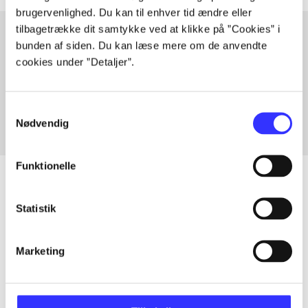
brugervenlighed. Du kan til enhver tid ændre eller
tilbagetrække dit samtykke ved at klikke på ”Cookies” i
bunden af siden. Du kan læse mere om de anvendte
cookies under ”Detaljer”.
Artikler med samme emner
Fra
Samtykkevalg
Nødvendig
Funktionelle
Statistik
Artikler
Alle registrerede artikler fordelt på udgivelser
Marketing
...