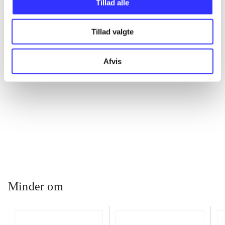
Tillad alle
...
Tillad valgte
...
Afvis
...
...
Minder om