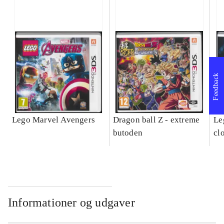
Feedback
Lego Marvel Avengers
Dragon ball Z - extreme
Leg
butoden
cl
Informationer og udgaver