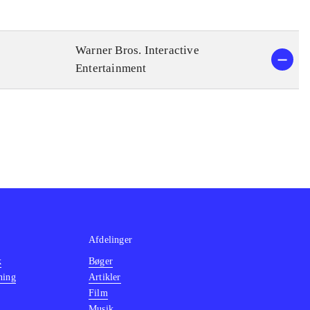
Warner Bros. Interactive
Entertainment
Afdelinger
k
Bøger
ning
Artikler
Film
Musik