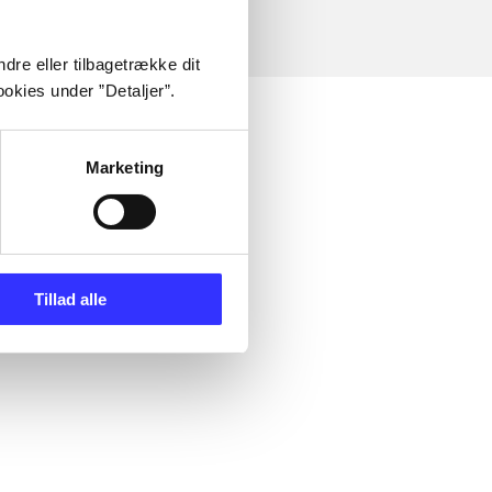
dre eller tilbagetrække dit
okies under ”Detaljer”.
Marketing
Tillad alle