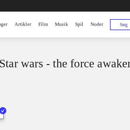
øger
Artikler
Film
Musik
Spil
Noder
Søg
Star wars - the force awake