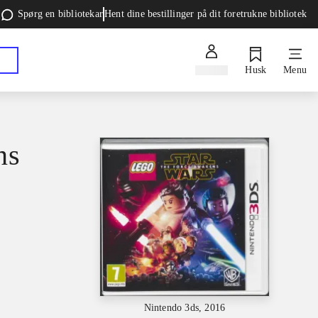
Spørg en bibliotekar
Hent dine bestillinger på dit foretrukne bibliotek
Log ind
Husk
Menu
ns
Nintendo 3ds, 2016