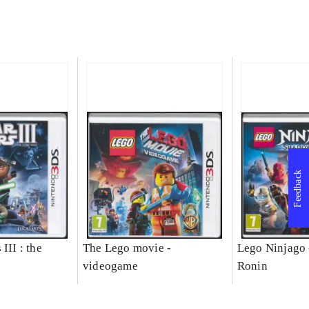
Feedback
III : the
The Lego movie -
Lego Ninjago 
videogame
Ronin