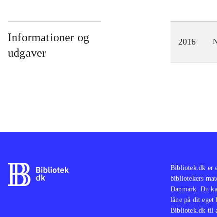
Informationer og
2016
N
udgaver
Bibliotek.dk er 
bibliotekers mat
Danmark. Du kan
låne på dit eget
Bibliotek.dk til