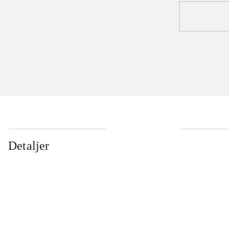
Detaljer
...
...
...
...