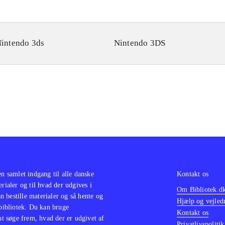
intendo 3ds
Nintendo 3DS
en samlet indgang til alle danske
Kontakt os
erialer og til hvad der udgives i
Om Bibliotek.d
 bestille materialer og så hente og
Hjælp og vejled
 bibliotek. Du kan bruge
Kontakt os
 at søge frem, hvad der er udgivet af
Privatlivspolitik