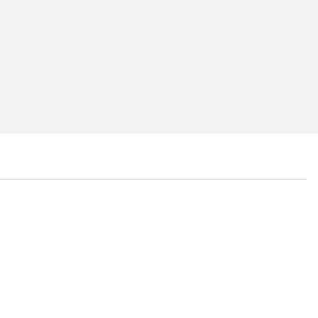
...
...