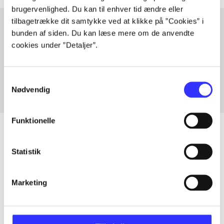
brugervenlighed. Du kan til enhver tid ændre eller
tilbagetrække dit samtykke ved at klikke på ”Cookies” i
bunden af siden. Du kan læse mere om de anvendte
cookies under ”Detaljer”.
Artikler med samme emner
Fra
Samtykkevalg
Nødvendig
Funktionelle
Statistik
Artikler
Alle registrerede artikler fordelt på udgivelser
Marketing
...