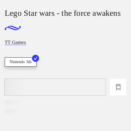
Lego Star wars - the force awakens
TT Games
Nintendo 3ds
loading