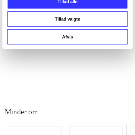
Tillad alle
...
Tillad valgte
...
Afvis
...
...
Minder om