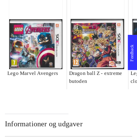
Feedback
Lego Marvel Avengers
Dragon ball Z - extreme
Leg
butoden
cl
Informationer og udgaver