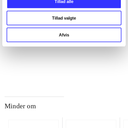
Tillad alle
...
Tillad valgte
...
Afvis
...
...
Minder om