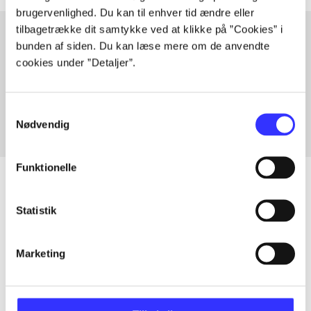
brugervenlighed. Du kan til enhver tid ændre eller
tilbagetrække dit samtykke ved at klikke på ”Cookies” i
bunden af siden. Du kan læse mere om de anvendte
cookies under ”Detaljer”.
Artikler med samme emner
Fra
Samtykkevalg
Nødvendig
Funktionelle
Statistik
Artikler
Alle registrerede artikler fordelt på udgivelser
Marketing
...