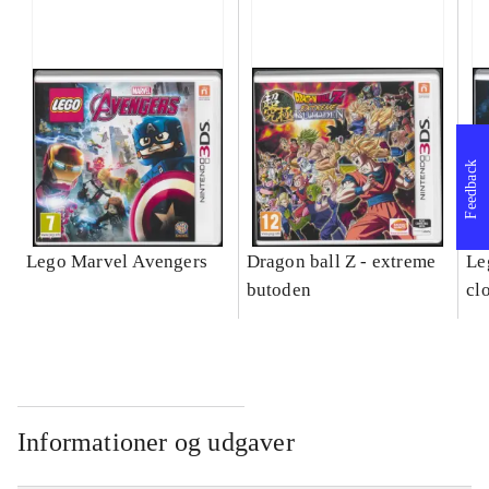
Feedback
Lego Marvel Avengers
Dragon ball Z - extreme
Leg
butoden
cl
Informationer og udgaver