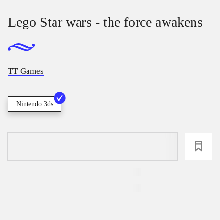
Lego Star wars - the force awakens
TT Games
Nintendo 3ds
loading