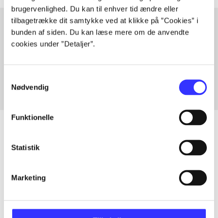
brugervenlighed. Du kan til enhver tid ændre eller
tilbagetrække dit samtykke ved at klikke på ”Cookies” i
bunden af siden. Du kan læse mere om de anvendte
cookies under ”Detaljer”.
Artikler med samme emner
Fra
Samtykkevalg
Nødvendig
Funktionelle
Statistik
Artikler
Alle registrerede artikler fordelt på udgivelser
Marketing
...