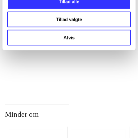
Tillad alle
...
Tillad valgte
...
Afvis
...
...
Minder om