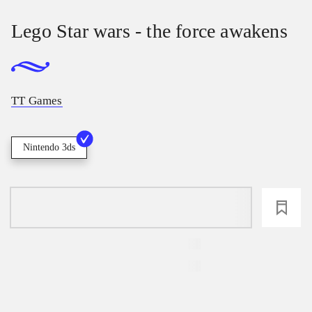
Lego Star wars - the force awakens
TT Games
Nintendo 3ds
loading