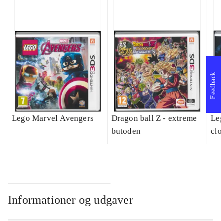
Feedback
Lego Marvel Avengers
Dragon ball Z - extreme
Leg
butoden
cl
Informationer og udgaver