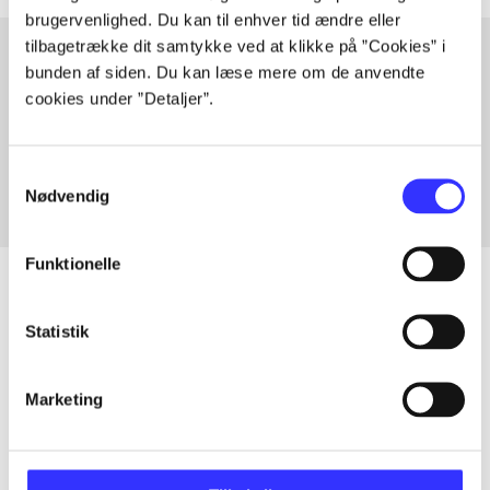
brugervenlighed. Du kan til enhver tid ændre eller
tilbagetrække dit samtykke ved at klikke på ”Cookies” i
bunden af siden. Du kan læse mere om de anvendte
cookies under ”Detaljer”.
Artikler med samme emner
Fra
Samtykkevalg
Nødvendig
Funktionelle
Statistik
Artikler
Alle registrerede artikler fordelt på udgivelser
Marketing
...