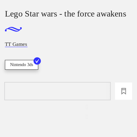
Lego Star wars - the force awakens
TT Games
Nintendo 3ds
loading