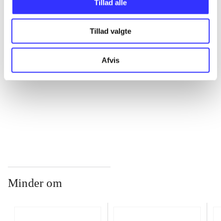
Tillad alle
...
Tillad valgte
...
Afvis
...
...
Minder om