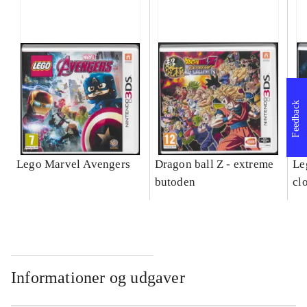
Feedback
Lego Marvel Avengers
Dragon ball Z - extreme
Leg
butoden
cl
Informationer og udgaver