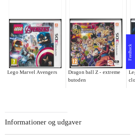
Feedback
Lego Marvel Avengers
Dragon ball Z - extreme
Leg
butoden
cl
Informationer og udgaver