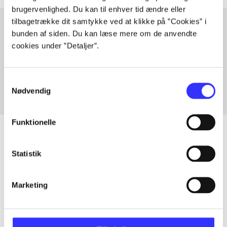
brugervenlighed. Du kan til enhver tid ændre eller
tilbagetrække dit samtykke ved at klikke på ”Cookies” i
bunden af siden. Du kan læse mere om de anvendte
cookies under ”Detaljer”.
Artikler med samme emner
Fra
Samtykkevalg
Nødvendig
Funktionelle
Statistik
Artikler
Alle registrerede artikler fordelt på udgivelser
Marketing
...