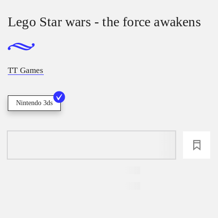
Lego Star wars - the force awakens
TT Games
Nintendo 3ds
loading