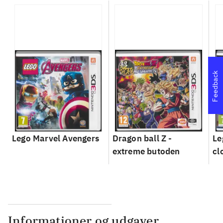
Feedback
Lego Marvel Avengers
Dragon ball Z -
Le
extreme butoden
cl
Informationer og udgaver