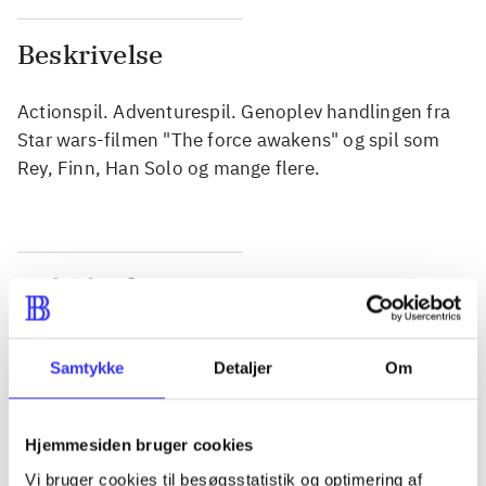
Beskrivelse
Actionspil. Adventurespil. Genoplev handlingen fra
Star wars-filmen "The force awakens" og spil som
Rey, Finn, Han Solo og mange flere.
Tidsskrift
Artiklen er en del af
Samtykke
Detaljer
Om
lorem ipsum dolor sit amet ...
Tidsskrift
Artiklerne i
handler ofte om
Hjemmesiden bruger cookies
Vi bruger cookies til besøgsstatistik og optimering af