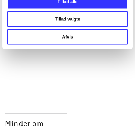
Tillad alle
...
Tillad valgte
Afvis
...
...
...
Minder om