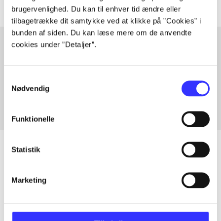
brugervenlighed. Du kan til enhver tid ændre eller
tilbagetrække dit samtykke ved at klikke på ”Cookies” i
bunden af siden. Du kan læse mere om de anvendte
cookies under ”Detaljer”.
Artikler med samme emner
Samtykkevalg
Fra
Nødvendig
Funktionelle
Statistik
Artikler
Marketing
Alle registrerede artikler fordelt på udgivelser
...