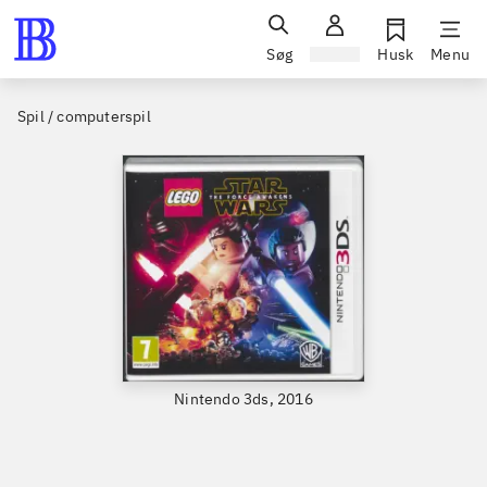
Søg
Log ind
Husk
Menu
Spil / computerspil
Nintendo 3ds, 2016