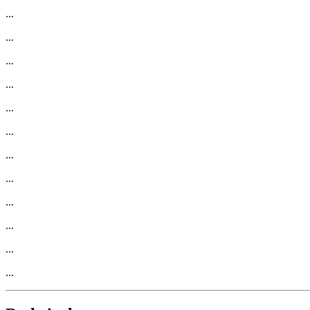
...
...
...
...
...
...
...
...
...
...
...
...