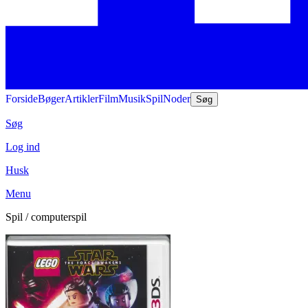
Forside
Bøger
Artikler
Film
Musik
Spil
Noder
Søg
Søg
Log ind
Husk
Menu
Spil / computerspil