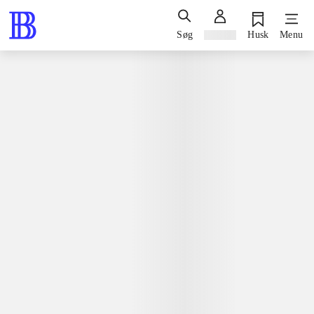
Søg
Log ind
Husk
Menu
Spil / computerspil
Nintendo 3ds, 2016
Lego Star wars - the force awakens
TT Games
Nintendo 3ds