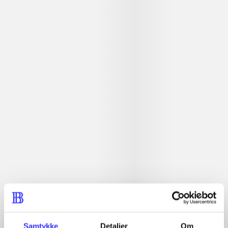
Beskrivelse
Actionspil. Adventurespil. Genoplev handlingen fra Star
wars-filmen "The force awakens" og spil som Rey, Finn,
Han Solo og mange flere.
Tidsskrift
Artiklen er en del af
lorem ipsum dolor sit amet ...
Tidsskrift
Artiklerne i
handler ofte om
Samtykke
Detaljer
Om