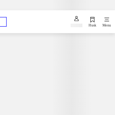
Spørg en bibliotekar
Hent dine bestillinger på dit foretrukne bibliotek
Log ind
Husk
Menu
ns