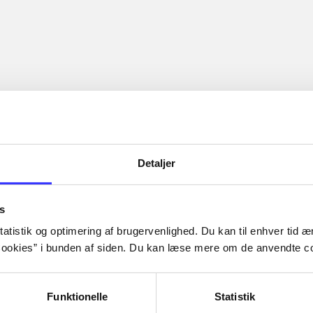
Artiklerne i
handler ofte
lorem ipsum dolor sit amet ...
Tidsskrift
Detaljer
s
atistik og optimering af brugervenlighed. Du kan til enhver tid æn
ookies” i bunden af siden. Du kan læse mere om de anvendte co
Funktionelle
Statistik