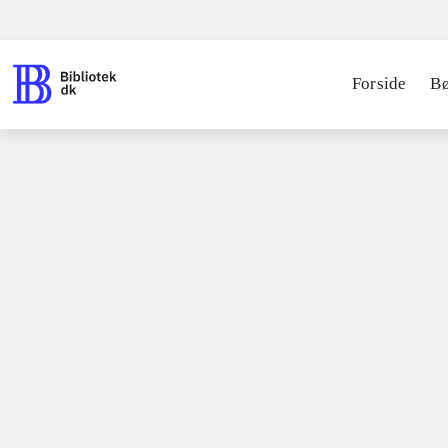
Forside
B
Spil / computerspil
Nintendo 3ds, 2
Lego 