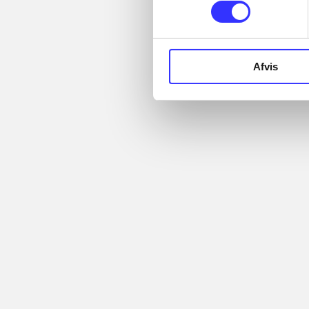
...
Artikler
...
...
Alle registrerede artikler
Afvis
...
fordelt på udgivelser
...
Minder om