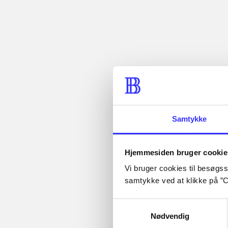
Tidsskrift
Artiklen er en del af
Samtykke
Artikler med
Hjemmesiden bruger cookie
samme emner
Vi bruger cookies til besøgsst
Fra
samtykke ved at klikke på ”C
Samtykkevalg
Nødvendig