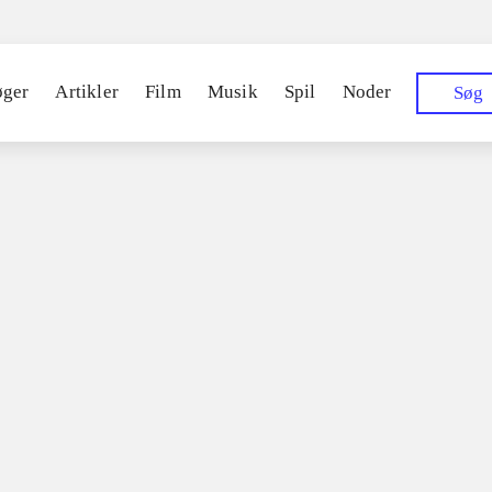
øger
Artikler
Film
Musik
Spil
Noder
Søg
016
Star wars - the force awake