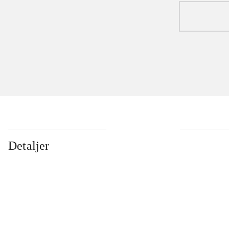
Detaljer
...
...
...
...