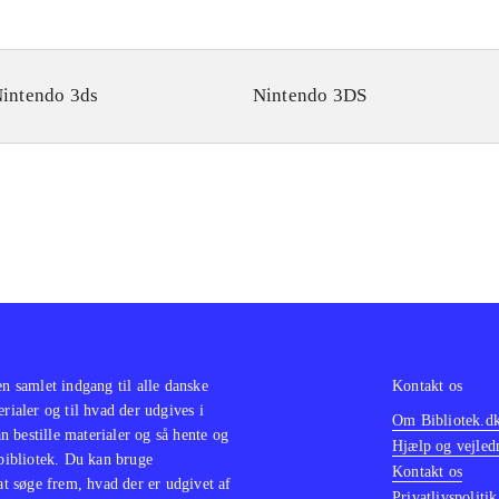
intendo 3ds
Nintendo 3DS
en samlet indgang til alle danske
Kontakt os
erialer og til hvad der udgives i
Om Bibliotek.d
 bestille materialer og så hente og
Hjælp og vejled
 bibliotek. Du kan bruge
Kontakt os
 at søge frem, hvad der er udgivet af
Privatlivspolitik