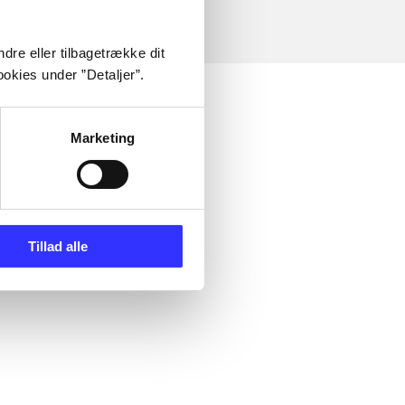
dre eller tilbagetrække dit
okies under ”Detaljer”.
Marketing
Tillad alle