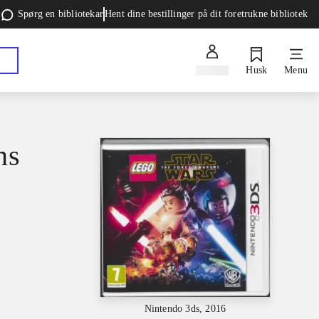
Spørg en bibliotekar
Hent dine bestillinger på dit foretrukne bibliotek
Log ind
Husk
Menu
ns
Nintendo 3ds, 2016