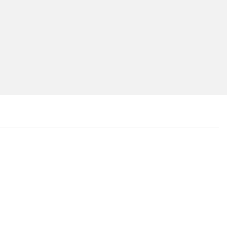
...
...