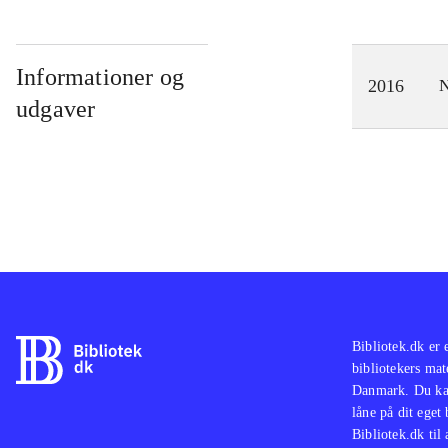
Informationer og
2016
N
udgaver
Bibliotek.dk er 
bibliotekers mat
Danmark. Du kan
låne på dit eget
Bibliotek.dk til