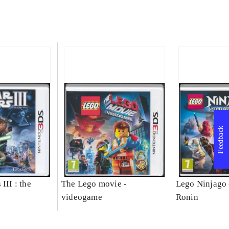
Feedback
III : the
The Lego movie -
Lego Ninjago 
videogame
Ronin