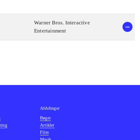
Warner Bros. Interactive
Entertainment
Afdelinger
k
Bøger
ning
Artikler
Film
Musik