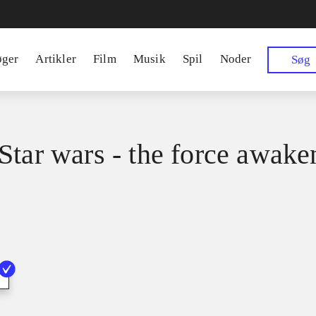
øger
Artikler
Film
Musik
Spil
Noder
Søg
Star wars - the force awake