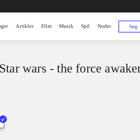
øger
Artikler
Film
Musik
Spil
Noder
Søg
Star wars - the force awake