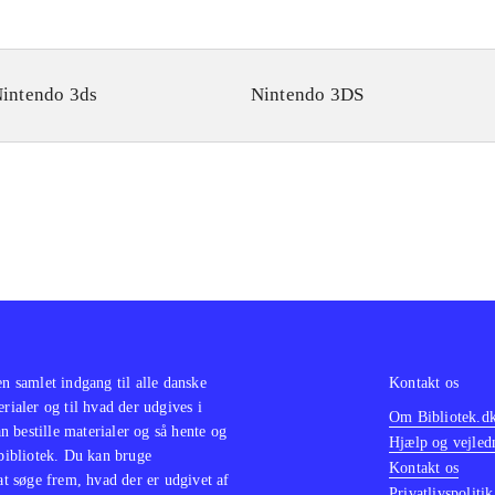
intendo 3ds
Nintendo 3DS
en samlet indgang til alle danske
Kontakt os
erialer og til hvad der udgives i
Om Bibliotek.d
 bestille materialer og så hente og
Hjælp og vejled
 bibliotek. Du kan bruge
Kontakt os
 at søge frem, hvad der er udgivet af
Privatlivspolitik