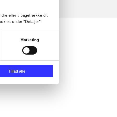
dre eller tilbagetrække dit
okies under ”Detaljer”.
Marketing
Tillad alle