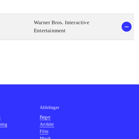
Warner Bros. Interactive
Entertainment
Afdelinger
k
Bøger
ning
Artikler
Film
Musik