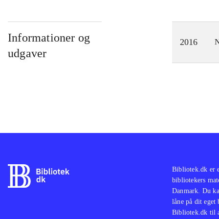
Informationer og
2016
N
udgaver
Bibliotek.dk er 
bibliotekers mat
Danmark. Du kan
låne på dit eget
Bibliotek.dk til