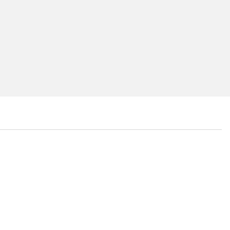
...
...