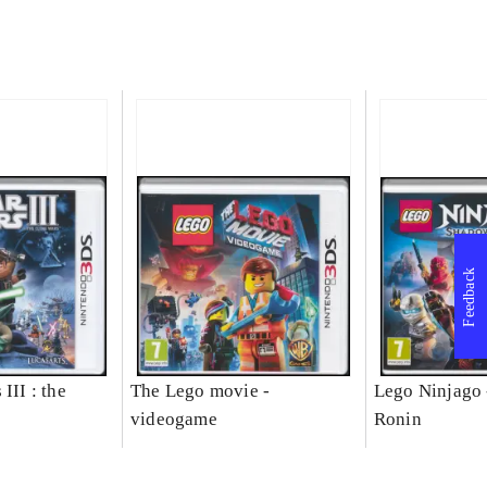
Feedback
III : the
The Lego movie -
Lego Ninjago 
videogame
Ronin