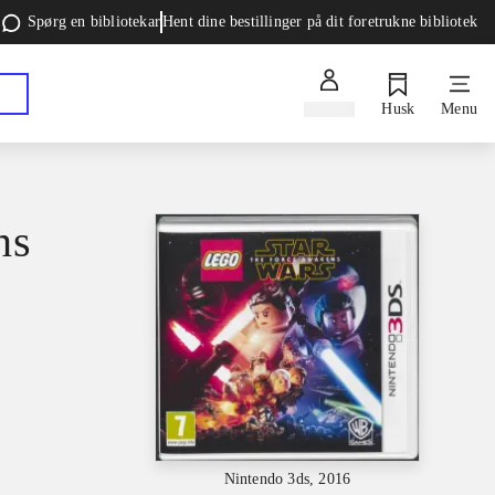
Spørg en bibliotekar
Hent dine bestillinger på dit foretrukne bibliotek
Log ind
Husk
Menu
ns
Nintendo 3ds, 2016