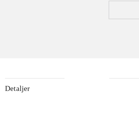
Detaljer
...
...
...
...