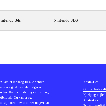
intendo 3ds
Nintendo 3DS
en samlet indgang til alle danske
Kontakt os
erialer og til hvad der udgives i
Om Bibliotek.d
 bestille materialer og så hente og
Hjælp og vejled
 bibliotek. Du kan bruge
Kontakt os
 at søge frem, hvad der er udgivet af
Privatlivspolitik