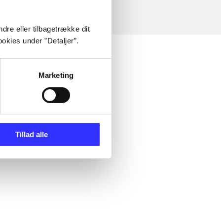
dre eller tilbagetrække dit
okies under ”Detaljer”.
Marketing
Tillad alle