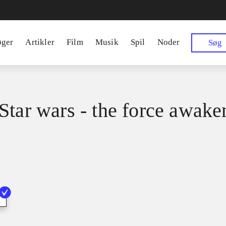
øger
Artikler
Film
Musik
Spil
Noder
Søg
Star wars - the force awake