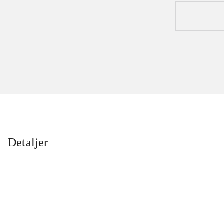
Detaljer
...
...
...
...