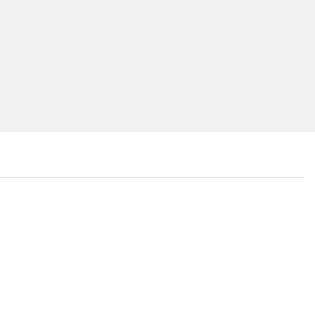
...
...