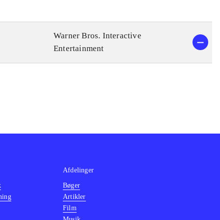
Warner Bros. Interactive
Entertainment
Afdelinger
k
Bøger
ning
Artikler
Film
Musik