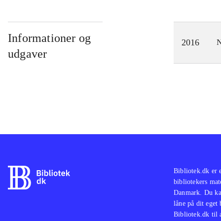
Informationer og
2016
N
udgaver
Bibliotek.dk er 
bibliotekers mat
Danmark. Du kan
låne på dit eget
Bibliotek.dk til