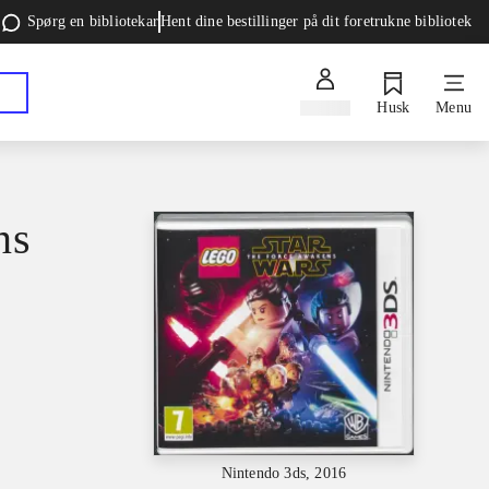
Spørg en bibliotekar
Hent dine bestillinger på dit foretrukne bibliotek
Log ind
Husk
Menu
ns
Nintendo 3ds, 2016