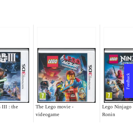
Feedback
III : the
The Lego movie -
Lego Ninjago 
videogame
Ronin