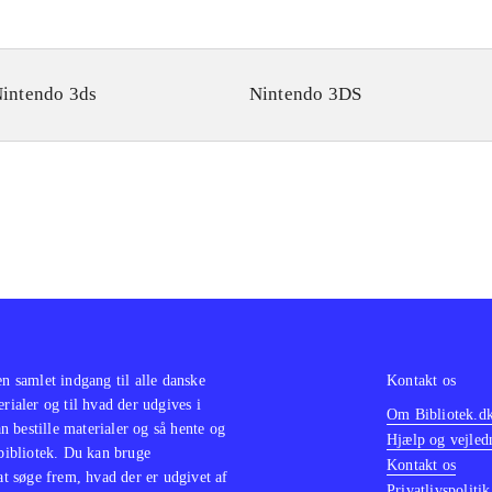
intendo 3ds
Nintendo 3DS
en samlet indgang til alle danske
Kontakt os
erialer og til hvad der udgives i
Om Bibliotek.d
 bestille materialer og så hente og
Hjælp og vejled
 bibliotek. Du kan bruge
Kontakt os
 at søge frem, hvad der er udgivet af
Privatlivspolitik