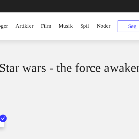
øger
Artikler
Film
Musik
Spil
Noder
Søg
Star wars - the force awake