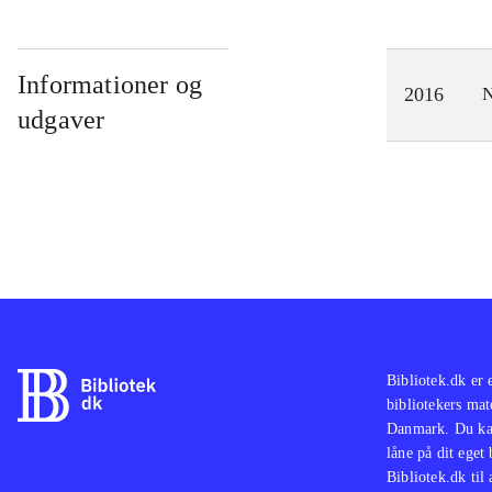
Informationer og
2016
N
udgaver
Bibliotek.dk er 
bibliotekers mat
Danmark. Du kan
låne på dit eget
Bibliotek.dk til