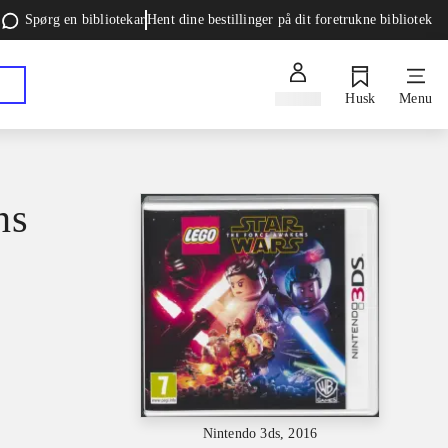
Spørg en bibliotekar
Hent dine bestillinger på dit foretrukne bibliotek
Log ind
Husk
Menu
ns
Nintendo 3ds, 2016