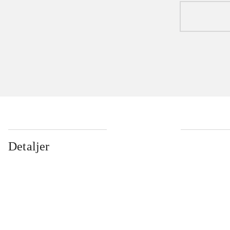
Detaljer
...
...
...
...