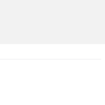
...
...