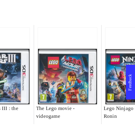
Feedback
III : the
The Lego movie -
Lego Ninjago 
videogame
Ronin