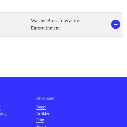
Warner Bros. Interactive
Entertainment
Afdelinger
k
Bøger
ning
Artikler
Film
Musik