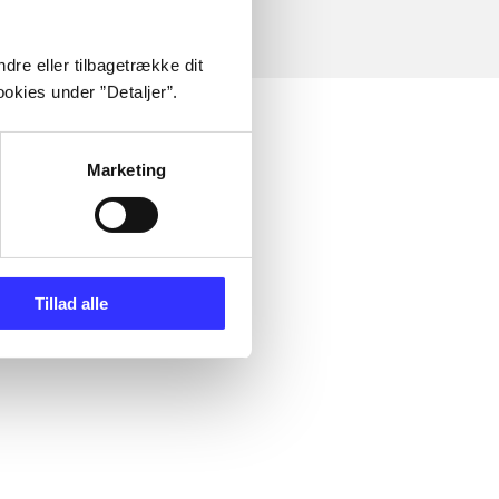
dre eller tilbagetrække dit
okies under ”Detaljer”.
Marketing
Tillad alle