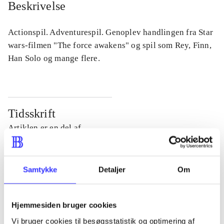
Beskrivelse
Actionspil. Adventurespil. Genoplev handlingen fra Star
wars-filmen "The force awakens" og spil som Rey, Finn,
Han Solo og mange flere.
Tidsskrift
Artiklen er en del af
lorem ipsum dolor sit amet ...
Tidsskrift
Samtykke
Detaljer
Om
Artiklerne i
handler ofte om
Hjemmesiden bruger cookies
Vi bruger cookies til besøgsstatistik og optimering af