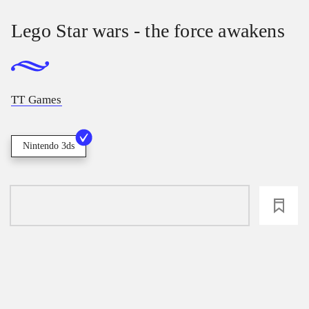
Lego Star wars - the force awakens
TT Games
Nintendo 3ds
loading