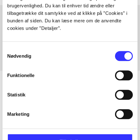
brugervenlighed. Du kan til enhver tid ændre eller
tilbagetrække dit samtykke ved at klikke på ”Cookies” i
bunden af siden. Du kan læse mere om de anvendte
cookies under ”Detaljer”.
Artikler med samme emner
Fra
Samtykkevalg
Nødvendig
Funktionelle
Statistik
Artikler
Alle registrerede artikler fordelt på udgivelser
Marketing
...