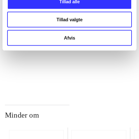
Tillad alle
...
Tillad valgte
...
Afvis
...
...
Minder om