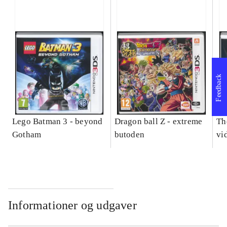
Feedback
Lego Batman 3 - beyond
Dragon ball Z - extreme
Th
Gotham
butoden
vi
Informationer og udgaver