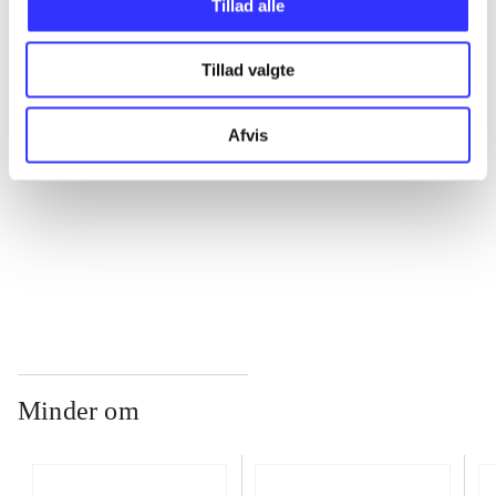
Tillad alle
...
Tillad valgte
...
Afvis
...
...
Minder om