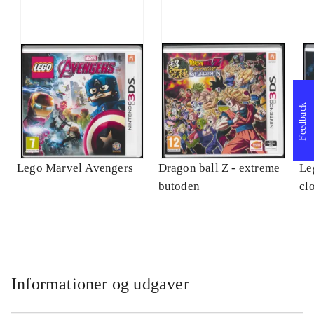
Feedback
Lego Marvel Avengers
Dragon ball Z - extreme
Leg
butoden
cl
Informationer og udgaver