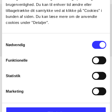
brugervenlighed. Du kan til enhver tid ændre eller
tilbagetrække dit samtykke ved at klikke på ”Cookies” i
bunden af siden. Du kan læse mere om de anvendte
cookies under ”Detaljer”.
Artikler med samme emner
Fra
Samtykkevalg
Nødvendig
Funktionelle
Statistik
Artikler
Alle registrerede artikler fordelt på udgivelser
Marketing
...