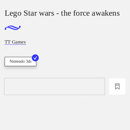
Lego Star wars - the force awakens
TT Games
Nintendo 3ds
loading