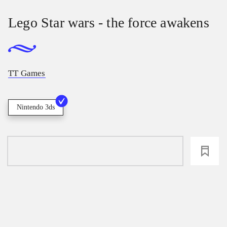
Lego Star wars - the force awakens
TT Games
Nintendo 3ds
loading