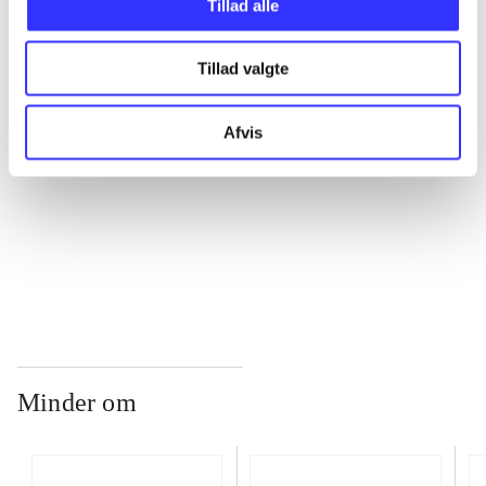
Tillad alle
...
Tillad valgte
...
Afvis
...
...
Minder om