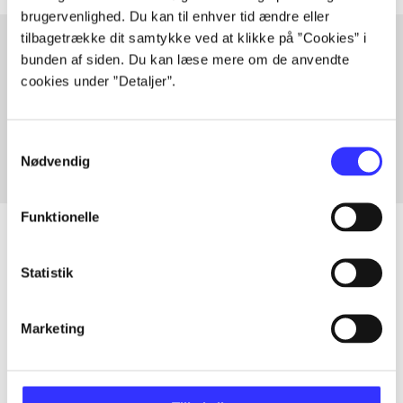
brugervenlighed. Du kan til enhver tid ændre eller
tilbagetrække dit samtykke ved at klikke på ”Cookies” i
bunden af siden. Du kan læse mere om de anvendte
cookies under ”Detaljer”.
Artikler med samme emner
Fra
Samtykkevalg
Nødvendig
Funktionelle
Statistik
Artikler
Alle registrerede artikler fordelt på udgivelser
Marketing
...