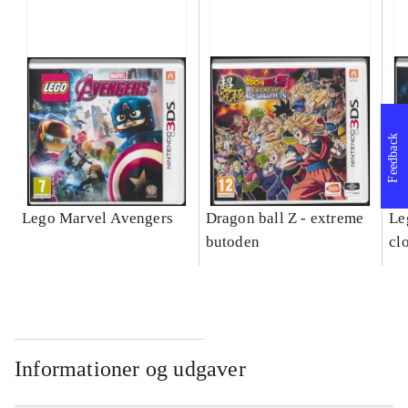
Feedback
Lego Marvel Avengers
Dragon ball Z - extreme
Leg
butoden
cl
Informationer og udgaver