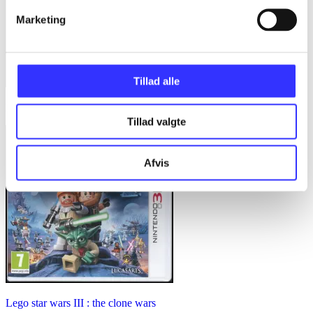
Marketing
Tillad alle
Dragon ball Z - extreme butoden
Tillad valgte
Afvis
Lego star wars III : the clone wars