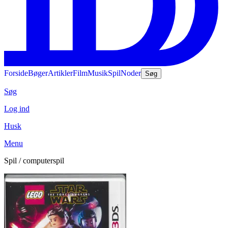
Forside
Bøger
Artikler
Film
Musik
Spil
Noder
Søg
Søg
Log ind
Husk
Menu
Spil / computerspil