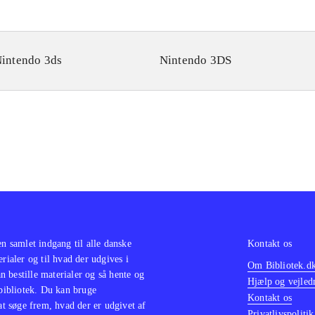
intendo 3ds
Nintendo 3DS
en samlet indgang til alle danske
Kontakt os
erialer og til hvad der udgives i
Om Bibliotek.d
 bestille materialer og så hente og
Hjælp og vejled
 bibliotek. Du kan bruge
Kontakt os
 at søge frem, hvad der er udgivet af
Privatlivspolitik