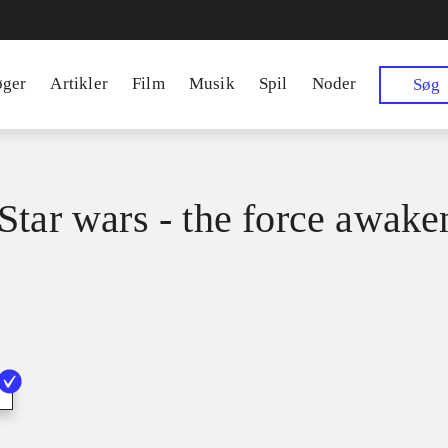
øger
Artikler
Film
Musik
Spil
Noder
Søg
Star wars - the force awake