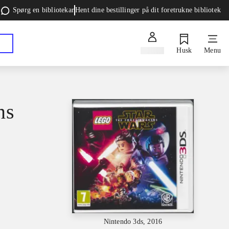
Spørg en bibliotekar
Hent dine bestillinger på dit foretrukne bibliotek
Log ind
Husk
Menu
ns
Nintendo 3ds, 2016