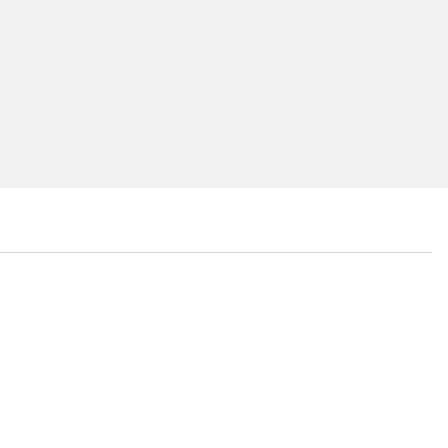
...
...