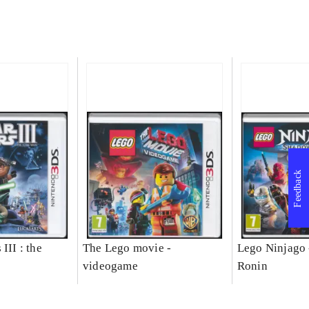
Feedback
III : the
The Lego movie -
Lego Ninjago 
videogame
Ronin