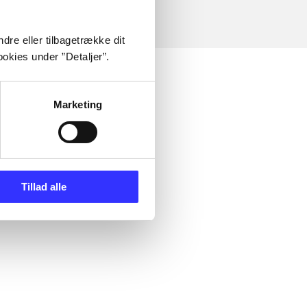
dre eller tilbagetrække dit
okies under ”Detaljer”.
Marketing
Tillad alle