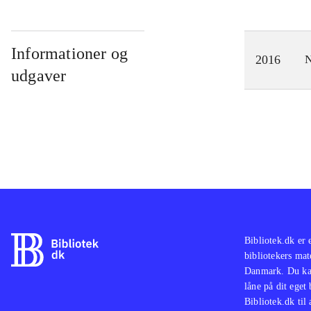
Informationer og
2016
N
udgaver
Bibliotek.dk er 
bibliotekers mat
Danmark. Du kan
låne på dit eget
Bibliotek.dk til