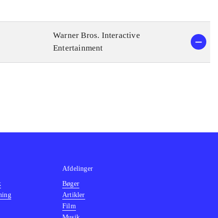
Warner Bros. Interactive
Entertainment
Afdelinger
k
Bøger
ning
Artikler
Film
Musik