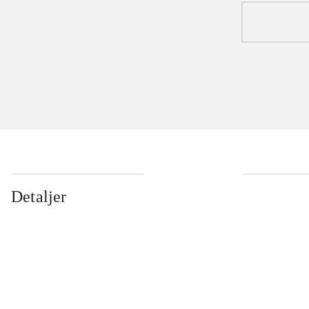
Detaljer
...
...
...
...