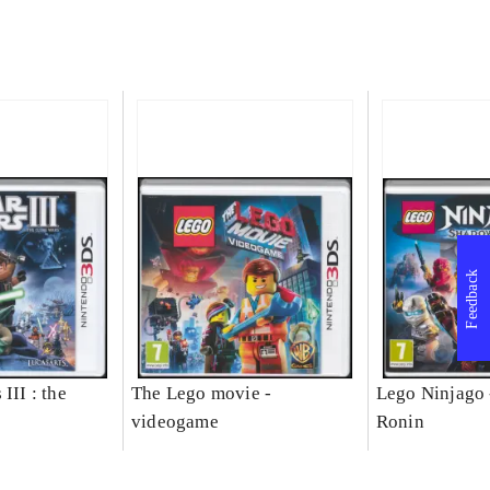
Feedback
III : the
The Lego movie -
Lego Ninjago 
videogame
Ronin