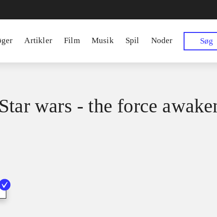
øger
Artikler
Film
Musik
Spil
Noder
Søg
Star wars - the force awake