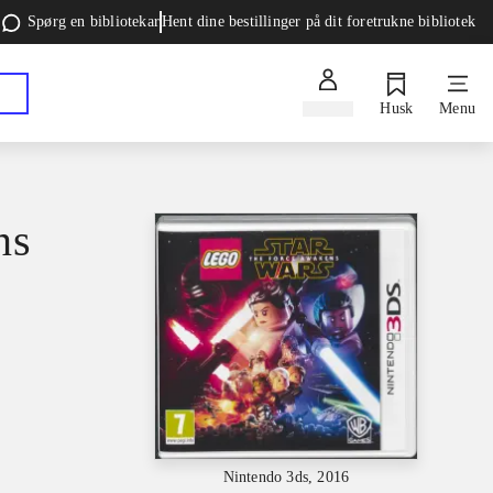
Spørg en bibliotekar
Hent dine bestillinger på dit foretrukne bibliotek
Log ind
Husk
Menu
ns
Nintendo 3ds, 2016