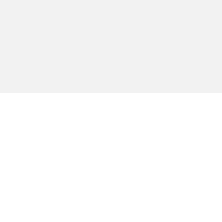
...
...