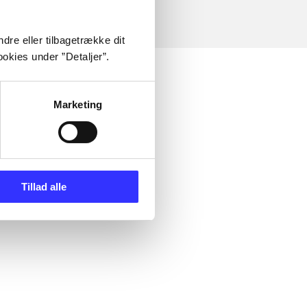
dre eller tilbagetrække dit
okies under ”Detaljer”.
Marketing
Tillad alle