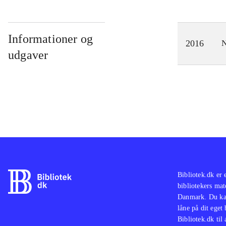
Informationer og
2016
N
udgaver
Bibliotek.dk er 
bibliotekers mat
Danmark. Du kan
låne på dit eget
Bibliotek.dk til