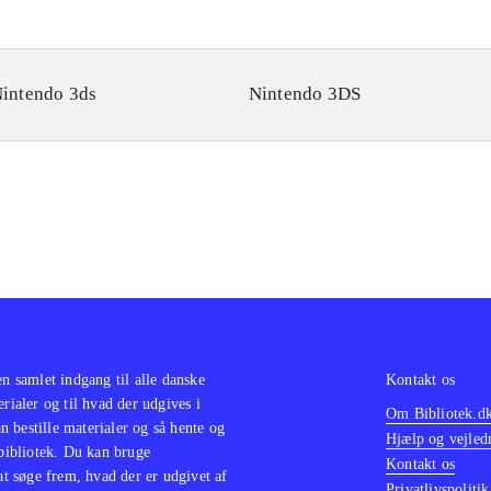
intendo 3ds
Nintendo 3DS
en samlet indgang til alle danske
Kontakt os
erialer og til hvad der udgives i
Om Bibliotek.d
 bestille materialer og så hente og
Hjælp og vejled
 bibliotek. Du kan bruge
Kontakt os
 at søge frem, hvad der er udgivet af
Privatlivspolitik