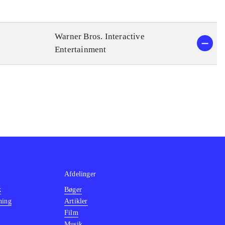
Warner Bros. Interactive
Entertainment
Afdelinger
k
Bøger
ning
Artikler
Film
Musik