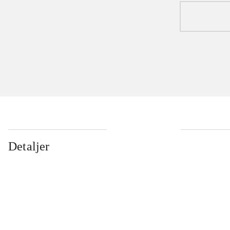
Detaljer
...
...
...
...