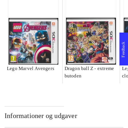
Feedback
Lego Marvel Avengers
Dragon ball Z - extreme
Leg
butoden
cl
Informationer og udgaver