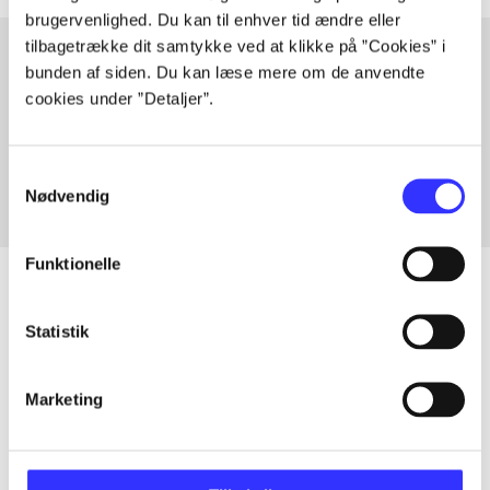
brugervenlighed. Du kan til enhver tid ændre eller
tilbagetrække dit samtykke ved at klikke på ”Cookies” i
bunden af siden. Du kan læse mere om de anvendte
cookies under ”Detaljer”.
Artikler med samme emner
Fra
Samtykkevalg
Nødvendig
Funktionelle
Statistik
Artikler
Alle registrerede artikler fordelt på udgivelser
Marketing
...