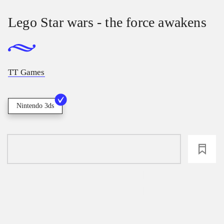
Lego Star wars - the force awakens
TT Games
Nintendo 3ds
loading