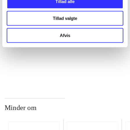
Tillad alle
...
Tillad valgte
...
Afvis
...
...
Minder om