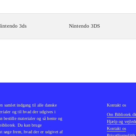
intendo 3ds
Nintendo 3DS
en samlet indgang til alle danske
Kontakt os
erialer og til hvad der udgives i
Om Bibliotek.d
 bestille materialer og så hente og
Hjælp og vejled
 bibliotek. Du kan bruge
Kontakt os
 at søge frem, hvad der er udgivet af
Privatlivspolitik