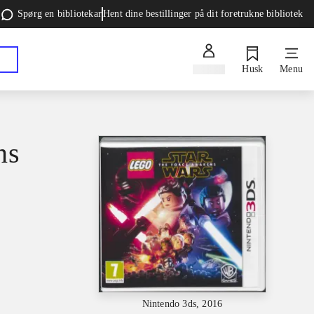
Spørg en bibliotekar
Hent dine bestillinger på dit foretrukne bibliotek
Log ind
Husk
Menu
ns
Nintendo 3ds, 2016