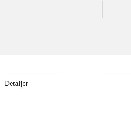
Detaljer
...
...
...
...