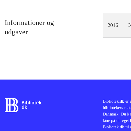
Informationer og
2016
N
udgaver
Bibliotek.dk er 
bibliotekers mat
Danmark. Du kan
låne på dit eget
Bibliotek.dk til