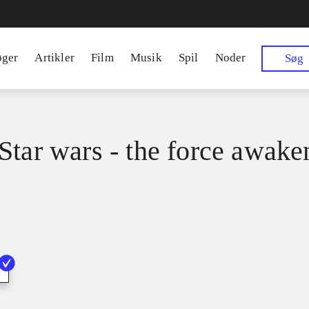
øger
Artikler
Film
Musik
Spil
Noder
Søg
Star wars - the force awake