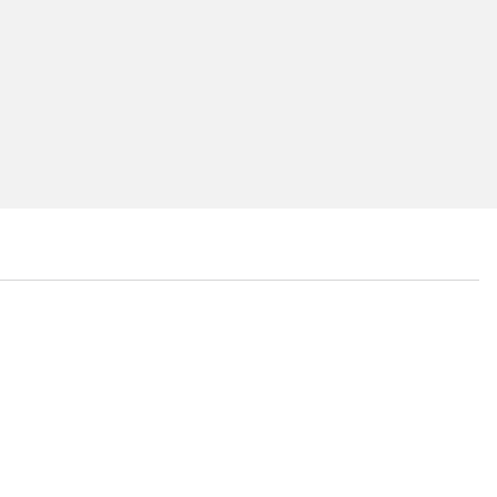
...
...