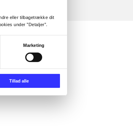
dre eller tilbagetrække dit
okies under ”Detaljer”.
Marketing
Tillad alle