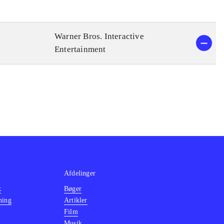
Warner Bros. Interactive
Entertainment
Afdelinger
k
Bøger
ning
Artikler
Film
Musik