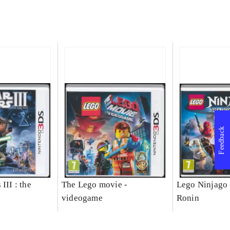
Feedback
III : the
The Lego movie -
Lego Ninjago 
videogame
Ronin