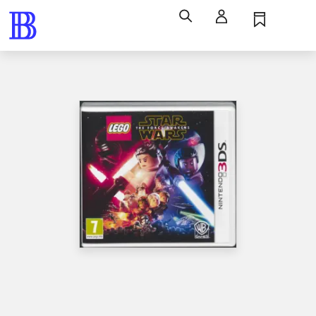
Søg
Log ind
Husk
Menu
Spil / computerspil
Nintendo 3ds, 2016