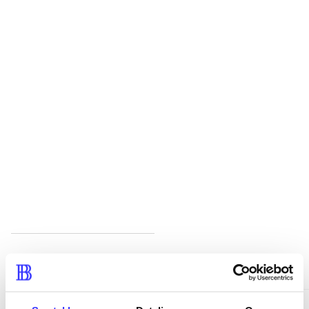
...
...
...
...
Minder om