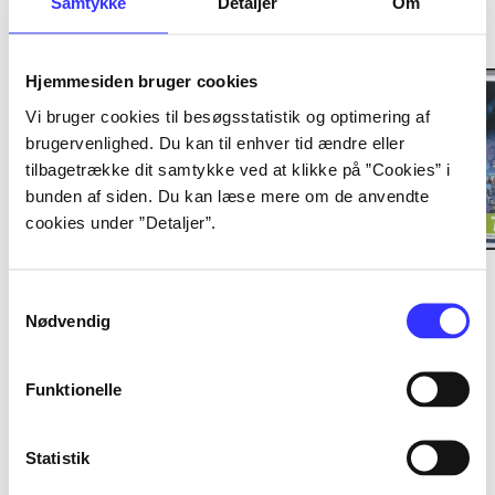
Samtykke
Detaljer
Om
Hjemmesiden bruger cookies
Vi bruger cookies til besøgsstatistik og optimering af
brugervenlighed. Du kan til enhver tid ændre eller
tilbagetrække dit samtykke ved at klikke på ”Cookies” i
bunden af siden. Du kan læse mere om de anvendte
cookies under ”Detaljer”.
Lego Marvel Avengers
Dragon ball Z - extreme
Leg
butoden
cl
Samtykkevalg
Nødvendig
Funktionelle
Informationer og udgaver
Statistik