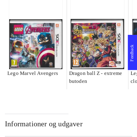
Feedback
Lego Marvel Avengers
Dragon ball Z - extreme
Leg
butoden
cl
Informationer og udgaver