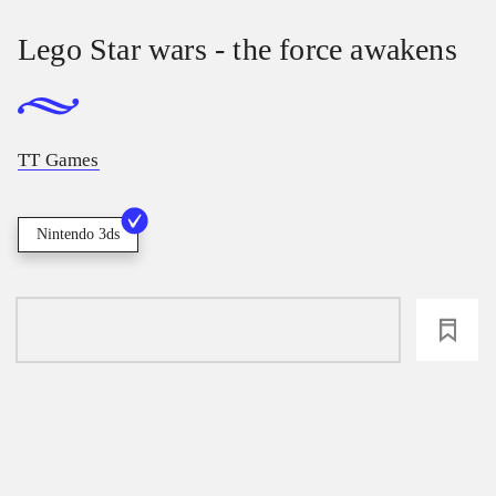
Lego Star wars - the force awakens
TT Games
Nintendo 3ds
loading