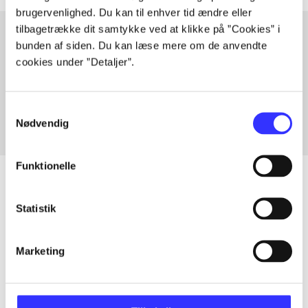
brugervenlighed. Du kan til enhver tid ændre eller
tilbagetrække dit samtykke ved at klikke på ”Cookies” i
bunden af siden. Du kan læse mere om de anvendte
cookies under ”Detaljer”.
Artikler med samme emner
Fra
Samtykkevalg
Nødvendig
Funktionelle
Statistik
Artikler
Alle registrerede artikler fordelt på udgivelser
Marketing
...