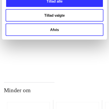
Tillad alle
...
Tillad valgte
...
Afvis
...
...
Minder om