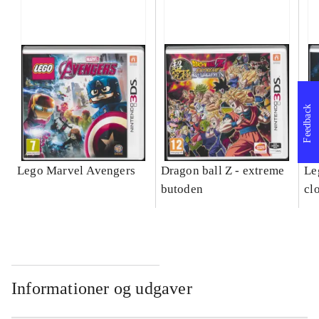
Feedback
Lego Marvel Avengers
Dragon ball Z - extreme
Leg
butoden
cl
Informationer og udgaver