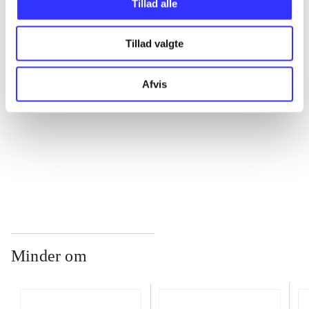
Tillad alle
...
Tillad valgte
...
Afvis
...
...
Minder om