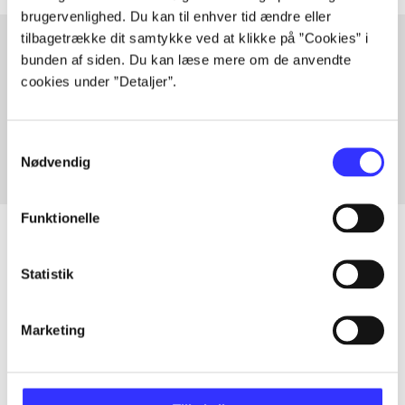
brugervenlighed. Du kan til enhver tid ændre eller
tilbagetrække dit samtykke ved at klikke på ”Cookies” i
bunden af siden. Du kan læse mere om de anvendte
cookies under ”Detaljer”.
Artikler med samme emner
Fra
Samtykkevalg
Nødvendig
Funktionelle
Statistik
Artikler
Alle registrerede artikler fordelt på udgivelser
Marketing
...