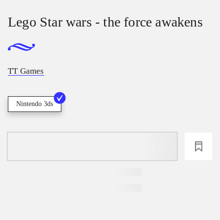
Lego Star wars - the force awakens
TT Games
Nintendo 3ds
loading