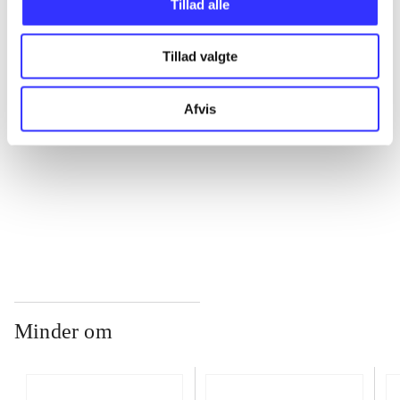
Tillad alle
...
Tillad valgte
...
Afvis
...
...
Minder om