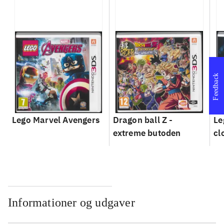
Feedback
Lego Marvel Avengers
Dragon ball Z -
Le
extreme butoden
cl
Informationer og udgaver