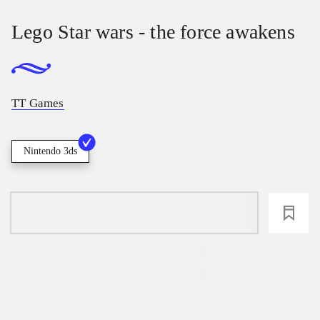
Lego Star wars - the force awakens
TT Games
Nintendo 3ds
loading