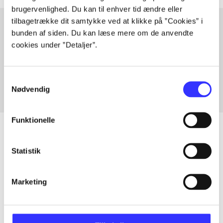
brugervenlighed. Du kan til enhver tid ændre eller
tilbagetrække dit samtykke ved at klikke på ”Cookies” i
bunden af siden. Du kan læse mere om de anvendte
cookies under ”Detaljer”.
Artikler med samme emner
Fra
Samtykkevalg
Nødvendig
Funktionelle
Statistik
Artikler
Alle registrerede artikler fordelt på udgivelser
Marketing
...