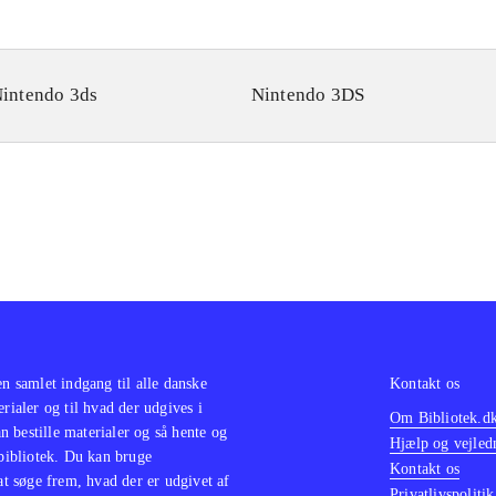
intendo 3ds
Nintendo 3DS
en samlet indgang til alle danske
Kontakt os
erialer og til hvad der udgives i
Om Bibliotek.d
 bestille materialer og så hente og
Hjælp og vejled
 bibliotek. Du kan bruge
Kontakt os
 at søge frem, hvad der er udgivet af
Privatlivspolitik