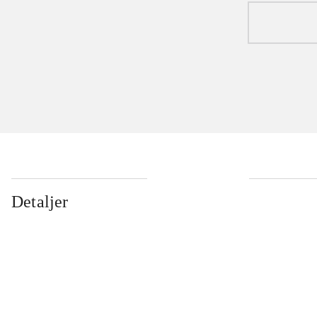
Detaljer
...
...
...
...