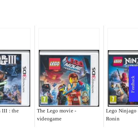
Feedback
III : the
The Lego movie -
Lego Ninjago 
videogame
Ronin