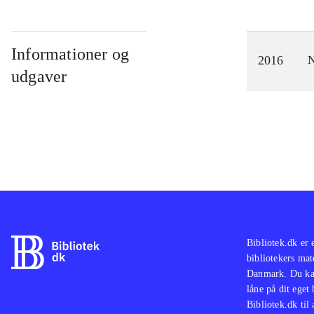
Informationer og
2016
N
udgaver
Bibliotek.dk er 
bibliotekers mat
Danmark. Du kan
låne på dit eget
Bibliotek.dk til