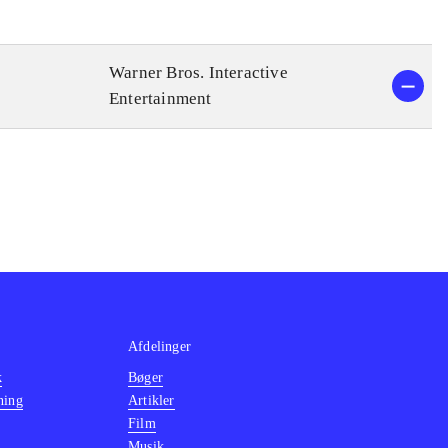
Warner Bros. Interactive
Entertainment
Afdelinger
k
Bøger
ning
Artikler
Film
Musik