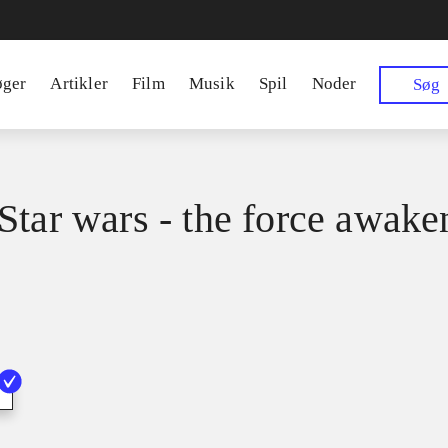
øger
Artikler
Film
Musik
Spil
Noder
Søg
Star wars - the force awake