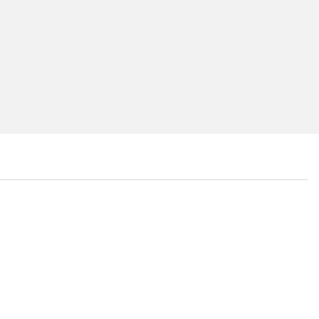
...
...