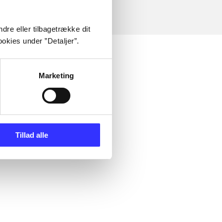
dre eller tilbagetrække dit
okies under ”Detaljer”.
Marketing
Tillad alle