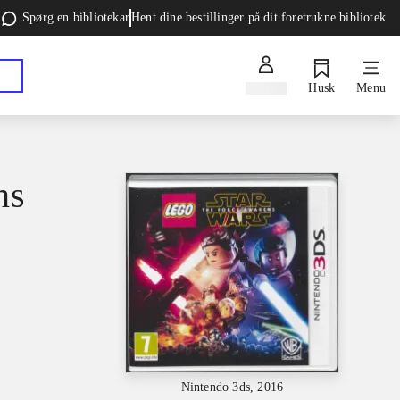
Spørg en bibliotekar
Hent dine bestillinger på dit foretrukne bibliotek
Log ind
Husk
Menu
ns
Nintendo 3ds, 2016