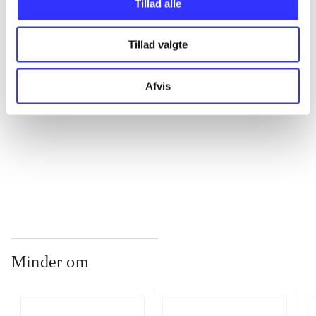
Tillad alle
...
Tillad valgte
...
Afvis
...
...
Minder om