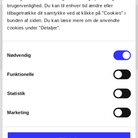
brugervenlighed. Du kan til enhver tid ændre eller
tilbagetrække dit samtykke ved at klikke på ”Cookies” i
bunden af siden. Du kan læse mere om de anvendte
cookies under ”Detaljer”.
Artikler med samme emner
Fra
Samtykkevalg
Nødvendig
Funktionelle
Statistik
Artikler
Alle registrerede artikler fordelt på udgivelser
Marketing
...