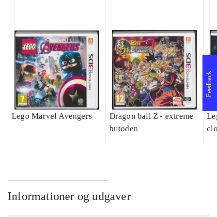
Feedback
Lego Marvel Avengers
Dragon ball Z - extreme
Leg
butoden
cl
Informationer og udgaver