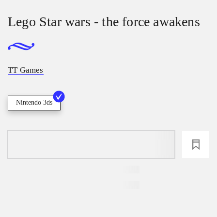
Lego Star wars - the force awakens
TT Games
Nintendo 3ds
loading