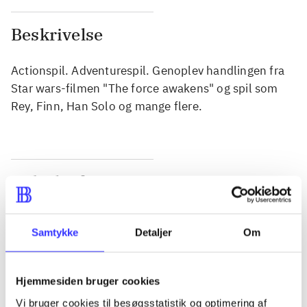
Beskrivelse
Actionspil. Adventurespil. Genoplev handlingen fra
Star wars-filmen "The force awakens" og spil som
Rey, Finn, Han Solo og mange flere.
Tidsskrift
Artiklen er en del af
Samtykke
Detaljer
Om
lorem ipsum dolor sit amet ...
Tidsskrift
Artiklerne i
handler ofte om
Hjemmesiden bruger cookies
Vi bruger cookies til besøgsstatistik og optimering af