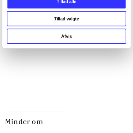
Tillad alle
...
Tillad valgte
Afvis
...
...
...
Minder om