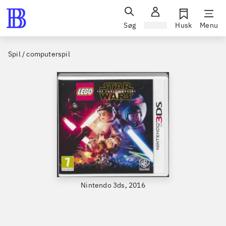
Søg
Log ind
Husk
Menu
Spil / computerspil
Nintendo 3ds, 2016