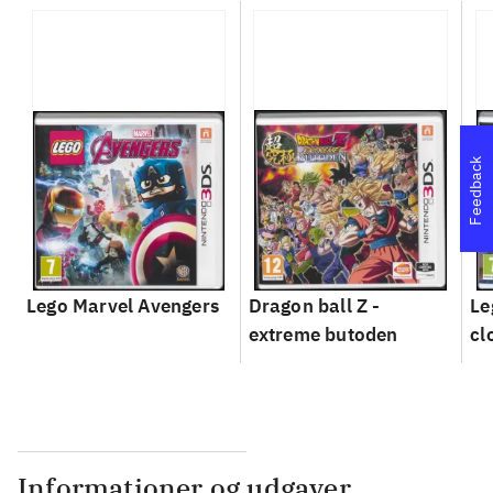
Feedback
Lego Marvel Avengers
Dragon ball Z -
Le
extreme butoden
cl
Informationer og udgaver