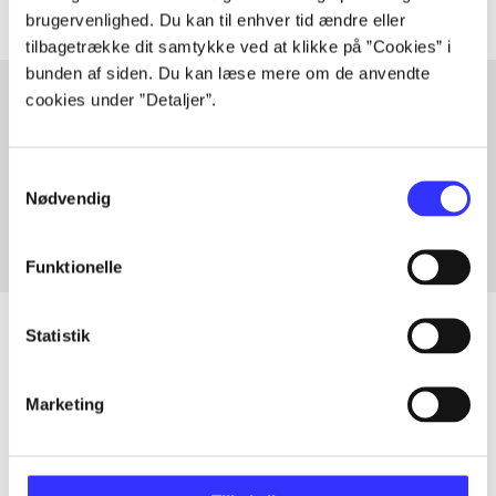
brugervenlighed. Du kan til enhver tid ændre eller
tilbagetrække dit samtykke ved at klikke på ”Cookies” i
bunden af siden. Du kan læse mere om de anvendte
cookies under ”Detaljer”.
Artikler med samme emner
Samtykkevalg
Fra
Nødvendig
Funktionelle
Statistik
Artikler
Marketing
Alle registrerede artikler fordelt på udgivelser
...