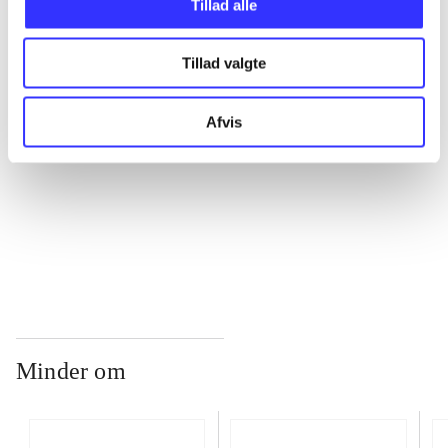
Tillad alle
...
Tillad valgte
...
Afvis
...
...
Minder om