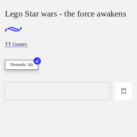
Lego Star wars - the force awakens
TT Games
Nintendo 3ds
loading