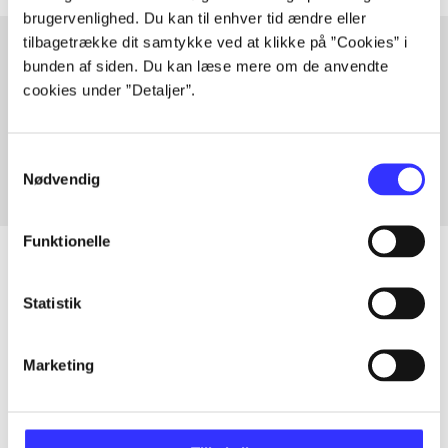
brugervenlighed. Du kan til enhver tid ændre eller
tilbagetrække dit samtykke ved at klikke på ”Cookies” i
bunden af siden. Du kan læse mere om de anvendte
cookies under ”Detaljer”.
Artikler med samme emner
Fra
Samtykkevalg
Nødvendig
Funktionelle
Statistik
Artikler
Alle registrerede artikler fordelt på udgivelser
Marketing
...