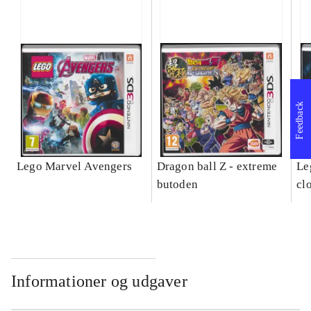
Feedback
Lego Marvel Avengers
Dragon ball Z - extreme
Leg
butoden
cl
Informationer og udgaver