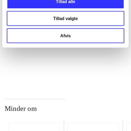
Tillad alle
...
Tillad valgte
...
Afvis
...
...
Minder om