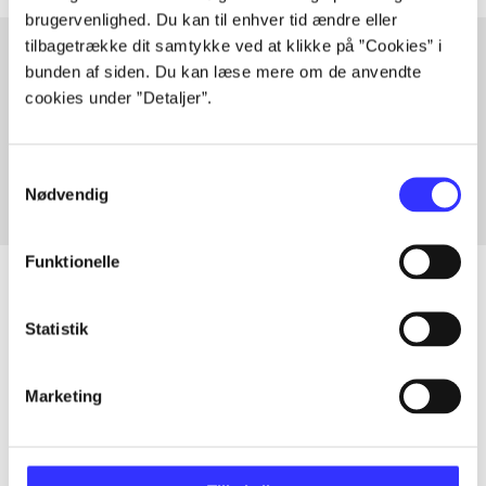
brugervenlighed. Du kan til enhver tid ændre eller
tilbagetrække dit samtykke ved at klikke på ”Cookies” i
bunden af siden. Du kan læse mere om de anvendte
cookies under ”Detaljer”.
Artikler med samme emner
Fra
Samtykkevalg
Nødvendig
Funktionelle
Statistik
Artikler
Alle registrerede artikler fordelt på udgivelser
Marketing
...