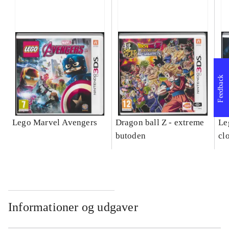
Feedback
Lego Marvel Avengers
Dragon ball Z - extreme
Leg
butoden
cl
Informationer og udgaver