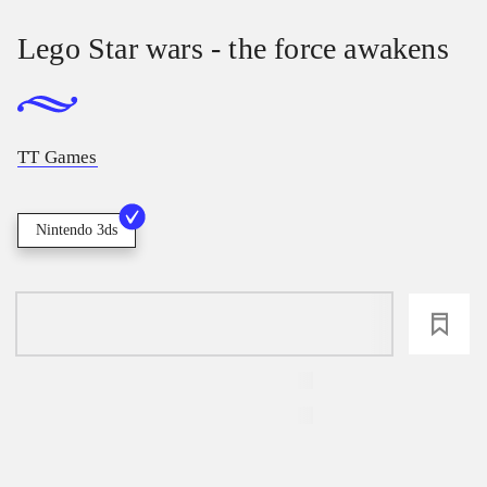
Lego Star wars - the force awakens
TT Games
Nintendo 3ds
loading