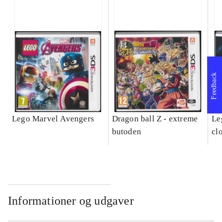
Feedback
Lego Marvel Avengers
Dragon ball Z - extreme
Leg
butoden
cl
Informationer og udgaver