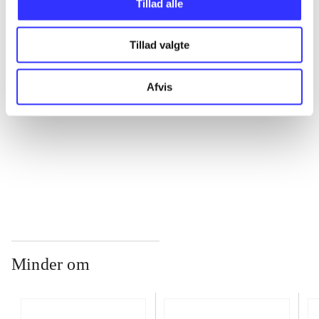
Tillad alle
...
Tillad valgte
...
Afvis
...
...
Minder om