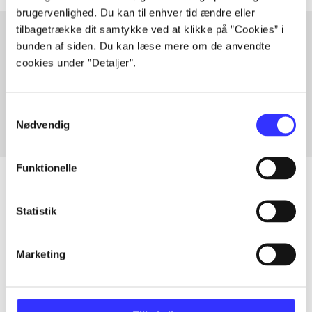
brugervenlighed. Du kan til enhver tid ændre eller
tilbagetrække dit samtykke ved at klikke på ”Cookies” i
bunden af siden. Du kan læse mere om de anvendte
cookies under ”Detaljer”.
Artikler med samme emner
Fra
Samtykkevalg
Nødvendig
Funktionelle
Statistik
Artikler
Alle registrerede artikler fordelt på udgivelser
Marketing
...