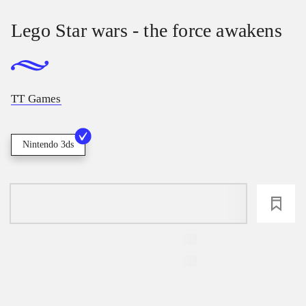
Lego Star wars - the force awakens
TT Games
Nintendo 3ds
loading