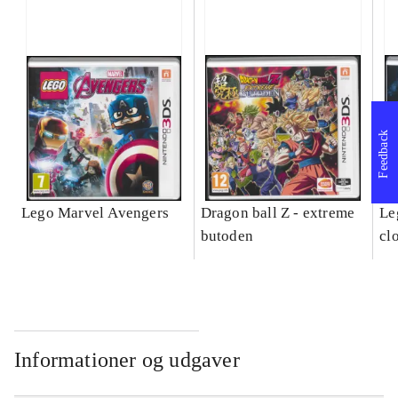
Feedback
Lego Marvel Avengers
Dragon ball Z - extreme
Leg
butoden
cl
Informationer og udgaver