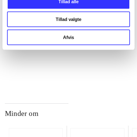
Tillad alle
...
Tillad valgte
...
Afvis
...
...
Minder om