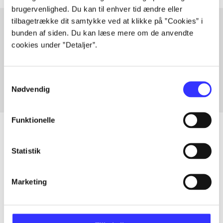
brugervenlighed. Du kan til enhver tid ændre eller
tilbagetrække dit samtykke ved at klikke på ”Cookies” i
bunden af siden. Du kan læse mere om de anvendte
cookies under ”Detaljer”.
Artikler med samme emner
Fra
Samtykkevalg
Nødvendig
Funktionelle
Statistik
Artikler
Alle registrerede artikler fordelt på udgivelser
Marketing
...