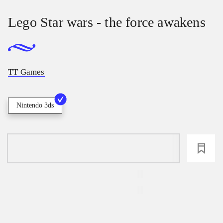
Lego Star wars - the force awakens
TT Games
Nintendo 3ds
loading