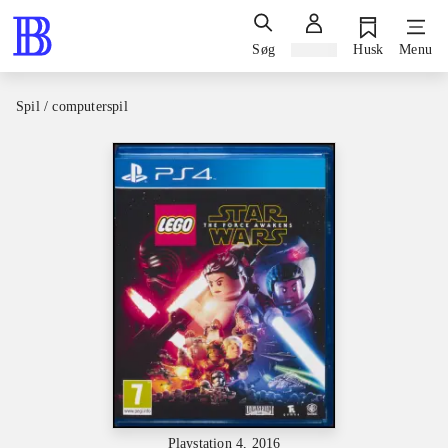
Søg
Log ind
Husk
Menu
Spil / computerspil
Playstation 4, 2016