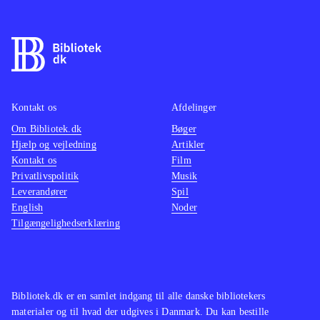
Lego Marvel Avengers (Wii U) nok
fungere
mest tiltale de samme spillere
Det er
i spill
oplagt at sammenligne med det
7 år, 
gamle Lego star wars - the complete
voldeli
saga (Wii), men af nyere titler til
Lego h
WiiU vil
(Wii U) nok mest tiltale de
egen n
Kontakt os
Afdelinger
samme spillere
.
spil, 
Om Bibliotek.dk
Bøger
Force 
Hjælp og vejledning
Artikler
Kontakt os
Film
som de 
Privatlivspolitik
Musik
Leverandører
Spil
English
Noder
Tilgængelighedserklæring
Bibliotek.dk er en samlet indgang til alle danske bibliotekers
materialer og til hvad der udgives i Danmark. Du kan bestille