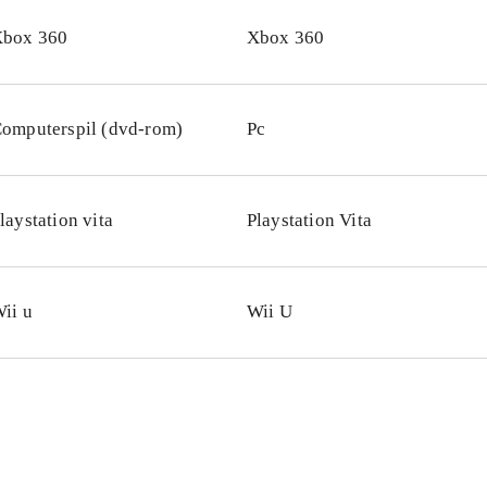
box 360
Xbox 360
omputerspil (dvd-rom)
Pc
laystation vita
Playstation Vita
ii u
Wii U