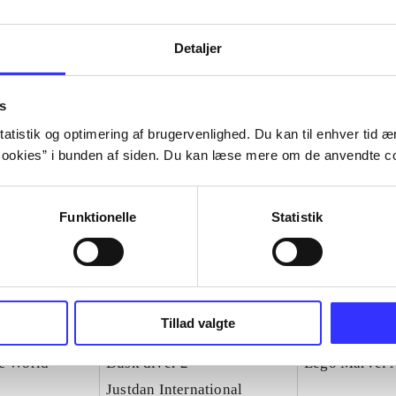
Detaljer
s
atistik og optimering af brugervenlighed. Du kan til enhver tid æn
ookies” i bunden af siden. Du kan læse mere om de anvendte co
Funktionelle
Statistik
Tillad valgte
ic World
Dusk diver 2
Lego Marvel 
Justdan International