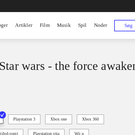
øger
Artikler
Film
Musik
Spil
Noder
Søg
Star wars - the force awake
Playstation 3
Xbox one
Xbox 360
 (dvd-rom)
Playstation vita
Wii u