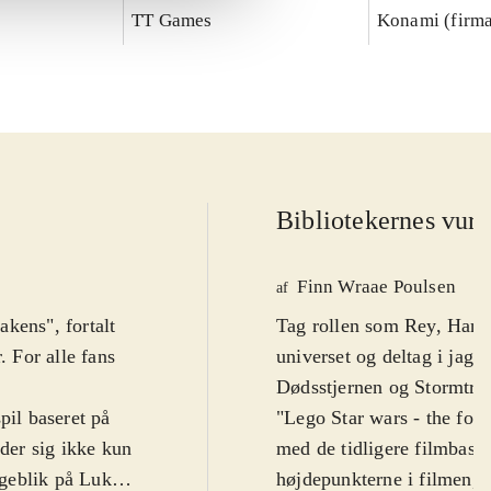
TT Games
Konami (firm
Bibliotekernes vurd
Finn Wraae Poulsen
af
kens", fortalt
Tag rollen som Rey, Han Solo eller en af de andre karakterer fra Star wars-
. For alle fans
universet og deltag i ja
Dødsstjernen og Stormtroo
il baseret på
"Lego Star wars - the forc
lder sig ikke kun
med de tidligere filmbase
ageblik på Luke
højdepunkterne i filmen, 