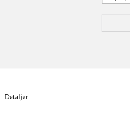
Detaljer
...
...
...
...