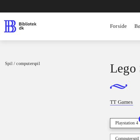
Forside
B
Spil / computerspil
Lego 
TT Games
Playstation 4
Computerspil