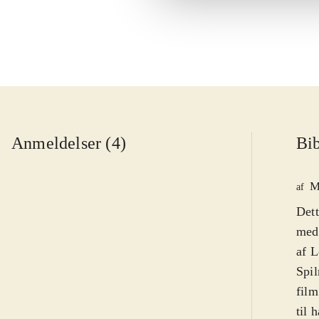
Anmeldelser (4)
Bib
M
af
Dett
med 
af L
Spil
film
til 