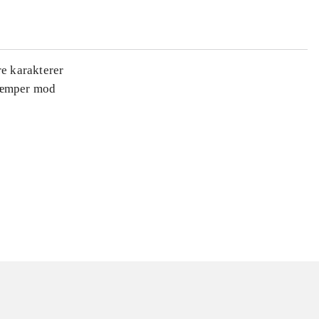
re karakterer
 kæmper mod