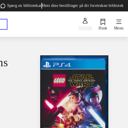
Spørg en bibliotekar
Hent dine bestillinger på dit foretrukne bibliotek
Log ind
Husk
Menu
ns