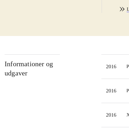
og V
L
unde
fang
figu
syst
samt
syst
Spil
Informationer og
2016
P
fans
udgaver
Det
sag
2016
P
Aven
samm
nyer
2016
X