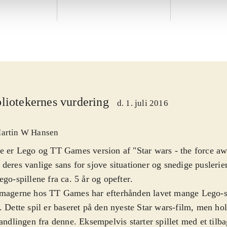
liotekernes vurdering
d. 1. juli 2016
artin W Hansen
e er Lego og TT Games version af "Star wars - the force awa
deres vanlige sans for sjove situationer og snedige puslerier
ego-spillene fra ca. 5 år og opefter
.
magerne hos TT Games har efterhånden lavet mange Lego-sp
. Dette spil er baseret på den nyeste Star wars-film, men ho
handlingen fra denne. Eksempelvis starter spillet med et tilb