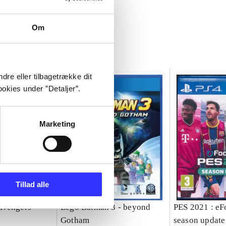
Om
dre eller tilbagetrække dit
okies under ”Detaljer”.
Marketing
Tillad alle
Avengers
Lego Batman 3 - beyond
PES 2021 : eFo
Gotham
season update