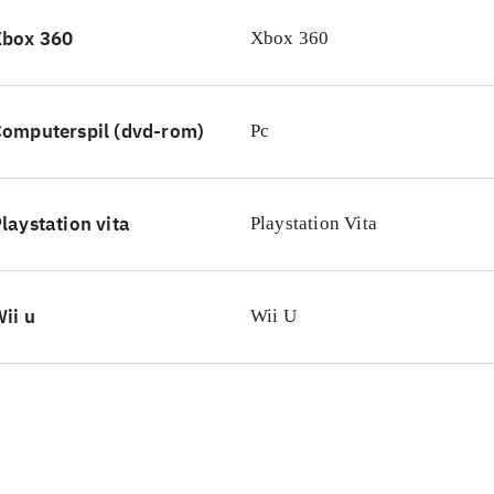
Xbox 360
Xbox 360
omputerspil (dvd-rom)
Pc
laystation vita
Playstation Vita
ii u
Wii U