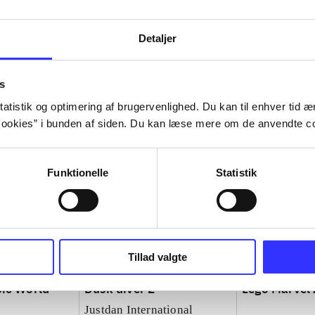
Detaljer
s
atistik og optimering af brugervenlighed. Du kan til enhver tid æn
ookies” i bunden af siden. Du kan læse mere om de anvendte co
Funktionelle
Statistik
Tillad valgte
sic World
Dusk diver 2
Lego Marvel
Justdan International