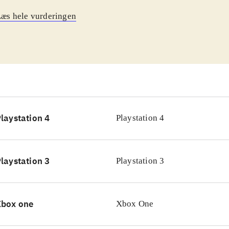
aders afsluttende kamp mod kejseren fra
Jedi-ridderen vend
æs hele vurderingen
rvejs i spillet får man også at vide hvordan Han Solo og 
ede Ratharerne og hvordan C3P0 fik sin røde arm (i hvert f
rerne). Spillet har som sædvanligt for Lego-spillene, et "mul
em, hvor de samme brikker kan genbruges til flere typer kon
 en lille udvidelse af kampsystemet, som nu også inkluderer
em når der skal skydes kamptropper
.
let er så solidt som det er normen for Lego-spillene - det er 
laystation 4
Playstation 4
 af Star wars-universet vil være meget begejstrede
.
 er oplagt at sammenligne med det gamle
Lego star wars - t
a
Lego Marvel Avengers
(Wii), men af nyere titler til WiiU 
laystation 3
Playstation 3
gers (Wii U) nok mest tiltale de samme spillere
Det er oplag
enligne med det gamle Lego star wars - the complete saga
e titler til WiiU vil
(Wii U) nok mest tiltale de samme spille
Xbox one
Xbox One