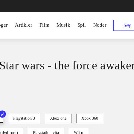
øger
Artikler
Film
Musik
Spil
Noder
Søg
Star wars - the force awake
Playstation 3
Xbox one
Xbox 360
 (dvd-rom)
Playstation vita
Wii u