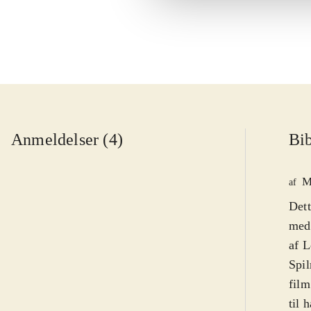
Anmeldelser (4)
Bib
M
af
Dett
med 
af L
Spil
film
til 