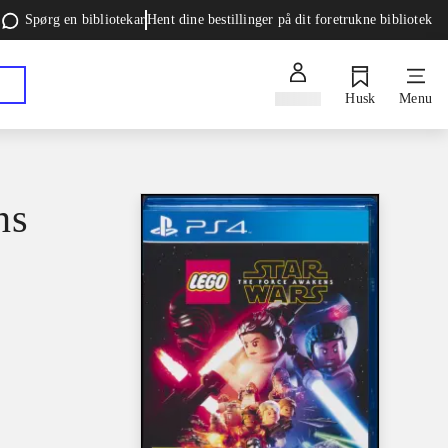
Spørg en bibliotekar
Hent dine bestillinger på dit foretrukne bibliotek
Log ind
Husk
Menu
ns