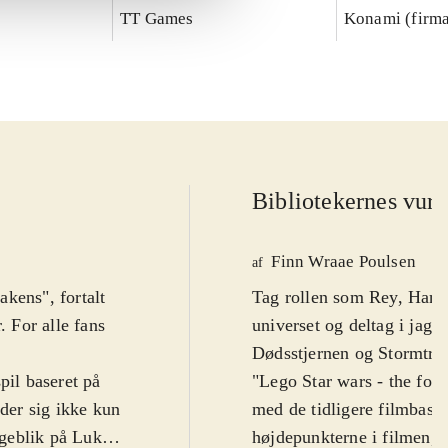
TT Games
Konami (firm
Bibliotekernes vurd
Finn Wraae Poulsen
af
kens", fortalt
Tag rollen som Rey, Han Solo eller en af de andre karakterer fra Star wars-
. For alle fans
universet og deltag i ja
Dødsstjernen og Stormtroo
il baseret på
"Lego Star wars - the forc
lder sig ikke kun
med de tidligere filmbase
ageblik på Luke
højdepunkterne i filmen, 