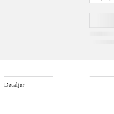
Detaljer
...
...
...
...