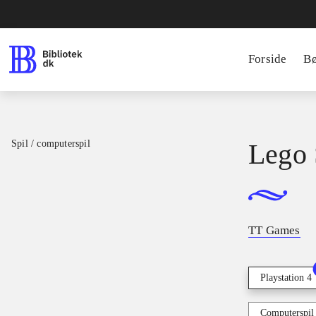
Forside
B
Spil / computerspil
Lego 
TT Games
Playstation 4
Computerspil