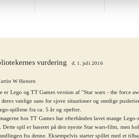
liotekernes vurdering
d. 1. juli 2016
artin W Hansen
e er Lego og TT Games version af "Star wars - the force awa
deres vanlige sans for sjove situationer og snedige puslerier
ego-spillene fra ca. 5 år og opefter
.
magerne hos TT Games har efterhånden lavet mange Lego-sp
. Dette spil er baseret på den nyeste Star wars-film, men ho
handlingen fra denne. Eksempelvis starter spillet med et tilb