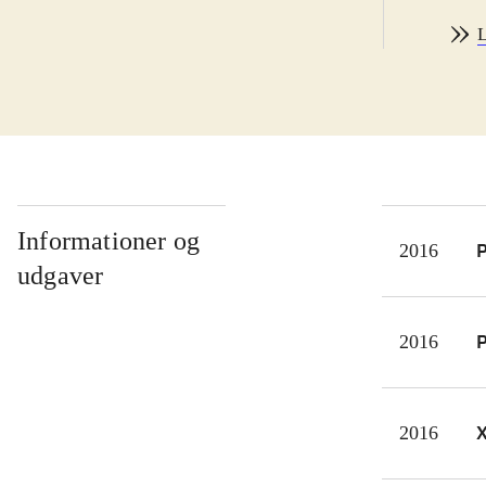
og V
L
unde
fang
figu
syst
samt
syst
Spil
Informationer og
P
2016
fans
udgaver
Det
sag
P
2016
Aven
samm
nyer
2016