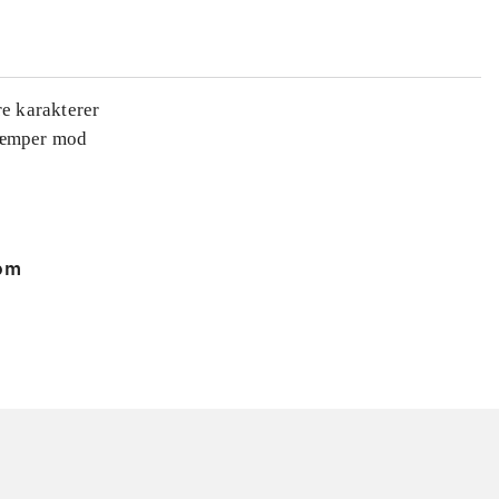
re karakterer
 kæmper mod
 om