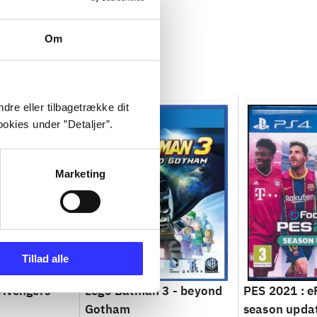
Om
dre eller tilbagetrække dit
okies under ”Detaljer”.
Marketing
Tillad alle
 Avengers
Lego Batman 3 - beyond
PES 2021 : eF
Gotham
season upda