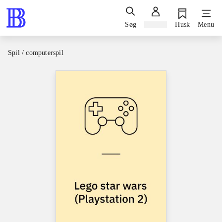
Søg
Log ind
Husk
Menu
Spil / computerspil