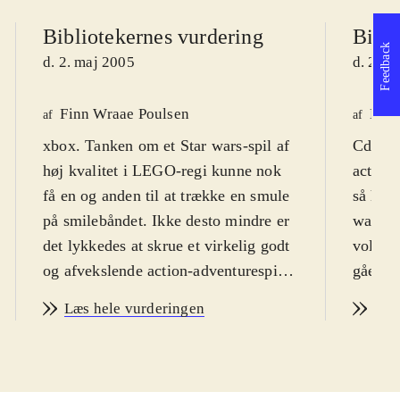
Bibliotekernes vurdering
Bibli
Feedback
d. 2. maj 2005
d. 25. 
Finn Wraae Poulsen
Hans
af
af
xbox. Tanken om et Star wars-spil af
Cd-rom
høj kvalitet i LEGO-regi kunne nok
action-
få en og anden til at trække en smule
så hef
på smilebåndet. Ikke desto mindre er
wars sl
det lykkedes at skrue et virkelig godt
voldsom
og afvekslende action-adventurespil
gået go
for børn sammen. Spillet henter sin
set et 
Læs hele vurderingen
Læs
handling og inspiration i de seneste 3
ingen d
episoder af Star Wars-filmene. I
12 åri
spillet løber man rundt i Star
det fig
Wars/LEGO universet og kæmper
bygget 