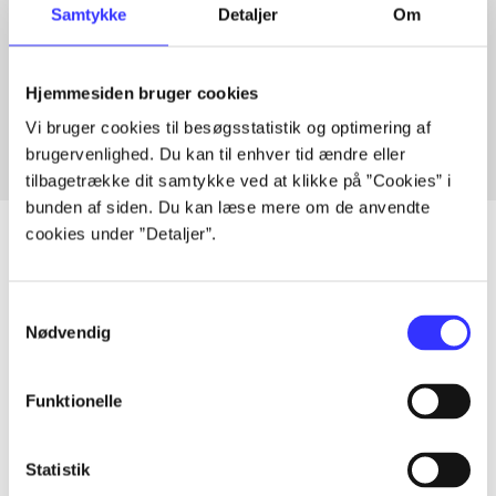
Samtykke
Detaljer
Om
Artikler med samme emner
Fra
Hjemmesiden bruger cookies
Vi bruger cookies til besøgsstatistik og optimering af
brugervenlighed. Du kan til enhver tid ændre eller
tilbagetrække dit samtykke ved at klikke på ”Cookies” i
bunden af siden. Du kan læse mere om de anvendte
cookies under ”Detaljer”.
Artikler
Samtykkevalg
Nødvendig
Alle registrerede artikler fordelt på udgivelser
Funktionelle
...
Statistik
...