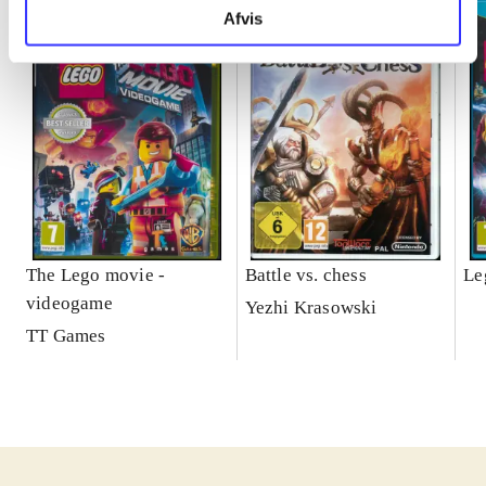
Afvis
The Lego movie -
Battle vs. chess
Le
videogame
Yezhi Krasowski
TT Games