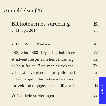
Anmeldelser (4)
Bibliotekernes vurdering
Bibli
d. 11. apr. 2014
d. 23. 
Finn Wraae Poulsen
Finn
af
af
PS3, Xbox 360. Lego The hobbit er
WiiU. 
et adventurespil som henvender sig
den ken
til børn fra ca. 7 år, men de voksne
Tales.
vil også have glæde af at spille med.
fanska
Selv om spillet har advarselsikoner
alders
for vold og uhygge, er det alligevel
filmen
Feedback
den humoristiske tone som
sætter 
Læs hele vurderingen
Læs
dominerer. Sværhedsgraden er
Sproge
middel og spillet er på engelsk med
ikoner