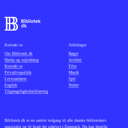
samme skabelon som de tidligere
fantasy
spil. Det fungerer rigtig godt, og man
imponer
føler sig godt underholdt undervejs.
sidste 
Et sikkert indkøb til spilhylden
.
genken
fornyel
Kontakt os
Afdelinger
WiiU-h
Om Bibliotek.dk
Bøger
Hjælp og vejledning
Artikler
Kontakt os
Film
Privatlivspolitik
Musik
Leverandører
Spil
English
Noder
Tilgængelighedserklæring
Bibliotek.dk er en samlet indgang til alle danske bibliotekers
materialer og til hvad der udgives i Danmark. Du kan bestille