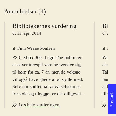
Anmeldelser (4)
Bibliotekernes vurdering
Bibli
d. 11. apr. 2014
d. 23. 
Finn Wraae Poulsen
Finn
af
af
PS3, Xbox 360. Lego The hobbit er
WiiU. 
et adventurespil som henvender sig
den ken
til børn fra ca. 7 år, men de voksne
Tales.
vil også have glæde af at spille med.
fanska
Selv om spillet har advarselsikoner
alders
for vold og uhygge, er det alligevel
filmen
Feedback
den humoristiske tone som
sætter 
Læs hele vurderingen
Læs
dominerer. Sværhedsgraden er
Sproge
middel og spillet er på engelsk med
ikoner