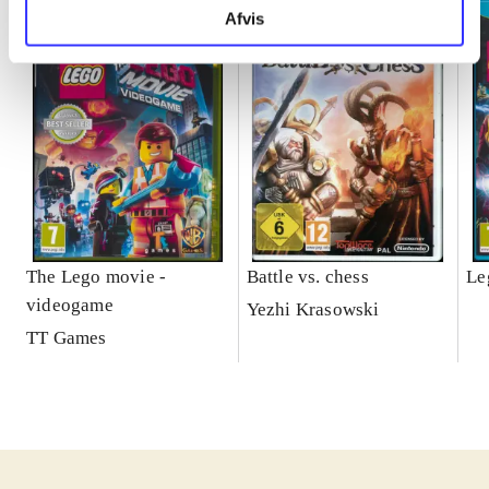
Afvis
The Lego movie -
Battle vs. chess
Le
videogame
Yezhi Krasowski
TT Games