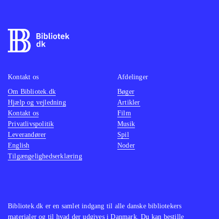
samme skabelon som de tidligere
fantasy
spil. Det fungerer rigtig godt, og man
imponer
føler sig godt underholdt undervejs.
sidste 
Et sikkert indkøb til spilhylden
.
genken
fornyel
Kontakt os
Afdelinger
WiiU-h
Om Bibliotek.dk
Bøger
Hjælp og vejledning
Artikler
Kontakt os
Film
Privatlivspolitik
Musik
Leverandører
Spil
English
Noder
Tilgængelighedserklæring
Bibliotek.dk er en samlet indgang til alle danske bibliotekers
materialer og til hvad der udgives i Danmark. Du kan bestille