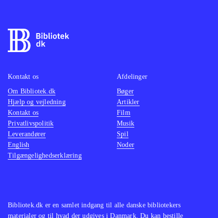
samme skabelon som de tidligere
fantasy
spil. Det fungerer rigtig godt, og man
imponer
føler sig godt underholdt undervejs.
sidste 
Et sikkert indkøb til spilhylden
.
genken
fornyel
Kontakt os
Afdelinger
WiiU-h
Om Bibliotek.dk
Bøger
Hjælp og vejledning
Artikler
Kontakt os
Film
Privatlivspolitik
Musik
Leverandører
Spil
English
Noder
Tilgængelighedserklæring
Bibliotek.dk er en samlet indgang til alle danske bibliotekers
materialer og til hvad der udgives i Danmark. Du kan bestille