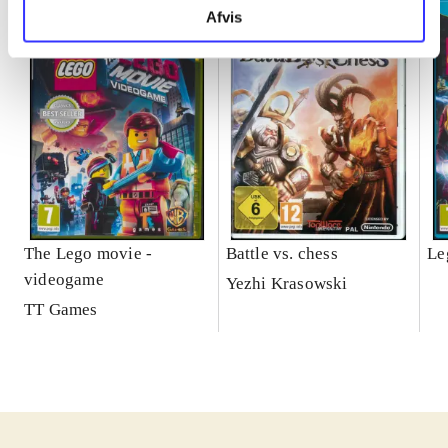
Afvis
The Lego movie -
Battle vs. chess
Le
videogame
Yezhi Krasowski
TT Games