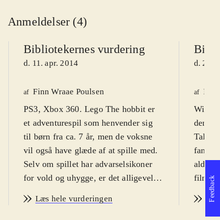
Anmeldelser (4)
Bibliotekernes vurdering
Bibli
d. 11. apr. 2014
d. 23. 
Finn Wraae Poulsen
Finn
af
af
PS3, Xbox 360. Lego The hobbit er
WiiU. 
et adventurespil som henvender sig
den ken
til børn fra ca. 7 år, men de voksne
Tales.
vil også have glæde af at spille med.
fanska
Selv om spillet har advarselsikoner
alders
for vold og uhygge, er det alligevel
filmen
Feedback
den humoristiske tone som
sætter 
Læs hele vurderingen
Læs
dominerer. Sværhedsgraden er
Sproge
middel og spillet er på engelsk med
ikoner