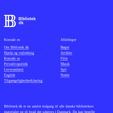
samme skabelon som de tidligere
fantasy
spil. Det fungerer rigtig godt, og man
imponer
føler sig godt underholdt undervejs.
sidste 
Et sikkert indkøb til spilhylden
.
genken
fornyel
Kontakt os
Afdelinger
WiiU-h
Om Bibliotek.dk
Bøger
Hjælp og vejledning
Artikler
Kontakt os
Film
Privatlivspolitik
Musik
Leverandører
Spil
English
Noder
Tilgængelighedserklæring
Bibliotek.dk er en samlet indgang til alle danske bibliotekers
materialer og til hvad der udgives i Danmark. Du kan bestille