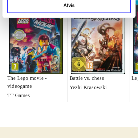
Afvis
The Lego movie -
Battle vs. chess
Le
videogame
Yezhi Krasowski
TT Games