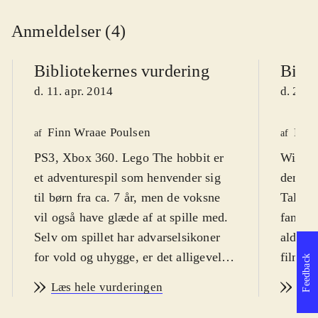
Anmeldelser (4)
Bibliotekernes vurdering
Bibli
d. 11. apr. 2014
d. 23. 
Finn Wraae Poulsen
Finn
af
af
PS3, Xbox 360. Lego The hobbit er
WiiU. 
et adventurespil som henvender sig
den ken
til børn fra ca. 7 år, men de voksne
Tales.
vil også have glæde af at spille med.
fanska
Selv om spillet har advarselsikoner
alders
for vold og uhygge, er det alligevel
filmen
Feedback
den humoristiske tone som
sætter 
Læs hele vurderingen
Læs
dominerer. Sværhedsgraden er
Sproge
middel og spillet er på engelsk med
ikoner