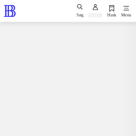
Søg
Log ind
Husk
Menu
Spil / computerspil
Playstation 4, 2014
Lego The hobbit