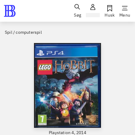
Søg
Log ind
Husk
Menu
Spil / computerspil
Playstation 4, 2014