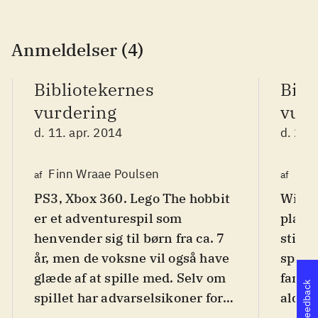
Anmeldelser (4)
Bibliotekernes
Bibl
vurdering
vurd
d. 11. apr. 2014
d. 23.
Finn Wraae Poulsen
Finn
af
af
PS3, Xbox 360. Lego The hobbit
WiiU.
er et adventurespil som
platf
henvender sig til børn fra ca. 7
stil f
år, men de voksne vil også have
spill
glæde af at spille med. Selv om
fansk
Feedback
spillet har advarselsikoner for
alder
vold og uhygge, er det alligevel
Hobbi