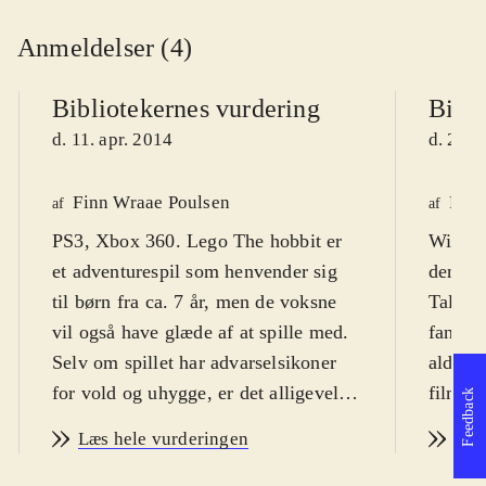
Anmeldelser (4)
Bibliotekernes vurdering
Bibli
d. 11. apr. 2014
d. 23. 
Finn Wraae Poulsen
Finn
af
af
PS3, Xbox 360. Lego The hobbit er
WiiU. 
et adventurespil som henvender sig
den ken
til børn fra ca. 7 år, men de voksne
Tales.
vil også have glæde af at spille med.
fanska
Selv om spillet har advarselsikoner
alders
for vold og uhygge, er det alligevel
filmen
Feedback
den humoristiske tone som
sætter 
Læs hele vurderingen
Læs
dominerer. Sværhedsgraden er
Sproge
middel og spillet er på engelsk med
ikoner