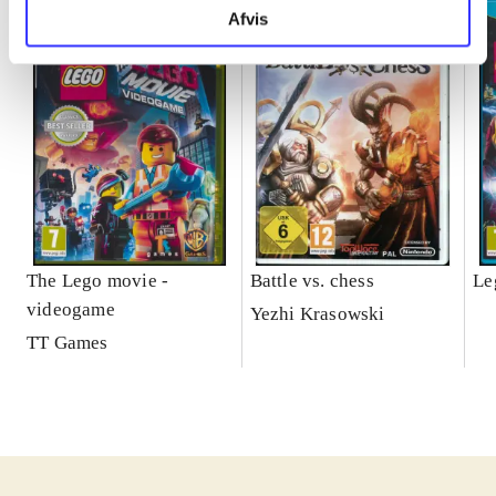
Afvis
The Lego movie -
Battle vs. chess
Le
videogame
Yezhi Krasowski
TT Games