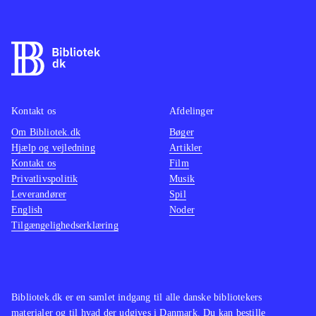
samme skabelon som de tidligere
fantasy
spil. Det fungerer rigtig godt, og man
imponer
føler sig godt underholdt undervejs.
sidste 
Et sikkert indkøb til spilhylden
.
genken
fornyel
Kontakt os
Afdelinger
WiiU-h
Om Bibliotek.dk
Bøger
Hjælp og vejledning
Artikler
Kontakt os
Film
Privatlivspolitik
Musik
Leverandører
Spil
English
Noder
Tilgængelighedserklæring
Bibliotek.dk er en samlet indgang til alle danske bibliotekers
materialer og til hvad der udgives i Danmark. Du kan bestille