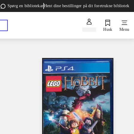
Spørg en bibliotekar
Hent dine bestillinger på dit foretrukne bibliotek
Log ind
Husk
Menu