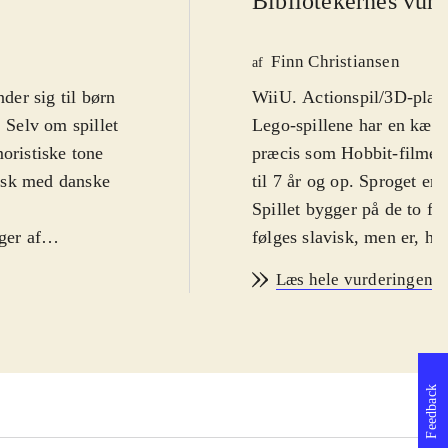
Bibliotekernes vurd
Finn Christiansen
af
er sig til børn
WiiU. Actionspil/3D-platfo
. Selv om spillet
Lego-spillene har en kæm
oristiske tone
præcis som Hobbit-filmen
lsk med danske
til 7 år og op. Sproget er
Spillet bygger på de to før
ger af
følges slavisk, men er, he
 med Lego The
tilføje den karakteristi
Læs hele vurderingen
i godt selskab
fået tilføjet flere fine t
k af hans
Samt crafting, hvilket be
robrer dværgenes
kan bygge magiske ting me
ampe mod mørkets
og action er til gengæld 
Feedback
lde Mithril-
Traveller's Tales leverer v
ger hos smeden.
Bilbo, Gandalf, Thorin og 