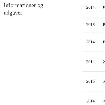
Efte
Informationer og
2014
P
miss
udgaver
Den
spil
2016
P
Kval
Trod
2014
P
de t
unde
2014
X
2016
X
2014
X