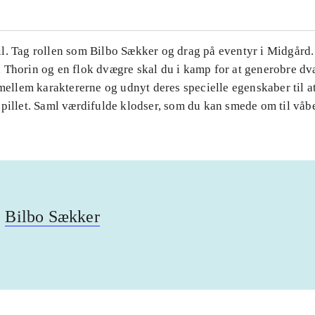
l. Tag rollen som Bilbo Sækker og drag på eventyr i Midgår
 Thorin og en flok dvægre skal du i kamp for at generobre dv
 mellem karaktererne og udnyt deres specielle egenskaber til a
pillet. Saml værdifulde klodser, som du kan smede om til våb
Bilbo Sækker