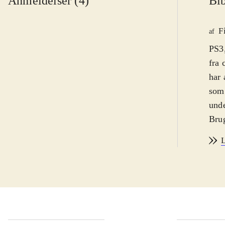
Anmeldelser (4)
Bib
F
af
PS3,
fra 
har 
som 
unde
Brug
Bloc
L
hobb
med
dvær
man
hånd
klod