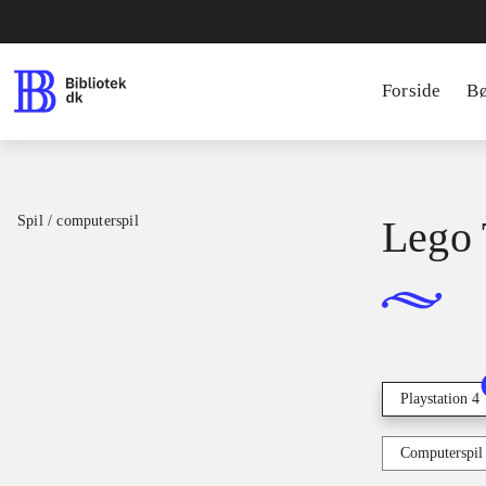
Forside
B
Spil / computerspil
Lego 
Playstation 4
Computerspil