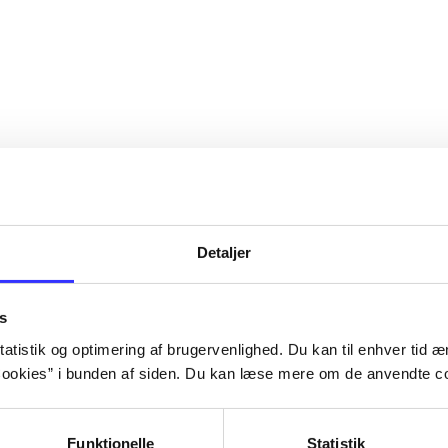
Detaljer
s
atistik og optimering af brugervenlighed. Du kan til enhver tid æn
ookies” i bunden af siden. Du kan læse mere om de anvendte co
Funktionelle
Statistik