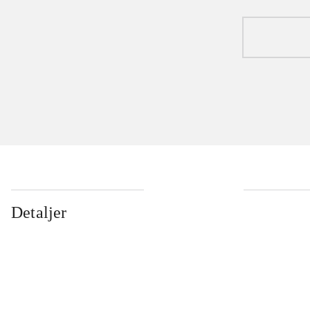
Detaljer
...
...
...
...