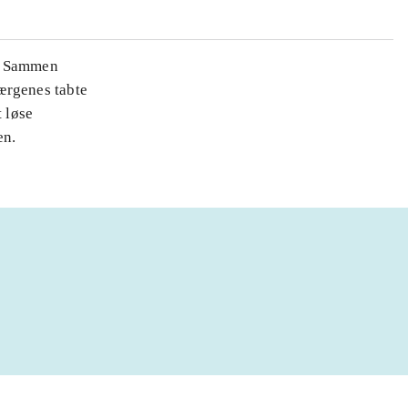
d. Sammen
ærgenes tabte
t løse
en.