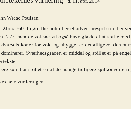
liotekernes vurdering
d. 11. apr. 2014
inn Wraae Poulsen
 Xbox 360. Lego The hobbit er et adventurespil som henvend
ca. 7 år, men de voksne vil også have glæde af at spille med
advarselsikoner for vold og uhygge, er det alligevel den hum
dominerer. Sværhedsgraden er middel og spillet er på enge
rtekster
.
ere som har spillet en af de mange tidligere spilkonverterin
kbusters vil ikke have problemer med at finde sig til rette
æs hele vurderingen
it, men nye brugere vil også hurtigt få tag på spillet. Vi er 
 Bilbo Sækker, som sammen med Gandalf, Thorin og en flo
ge drager på eventyr i Lego-versionen af Midgård og gene
ge tabte skatte. Undervejs skal der udkæmpes drabelige k
langere, men der skal også samles Lego-klodser og værdifu
ser, der som noget nyt kan smedes om til våben og rustnin