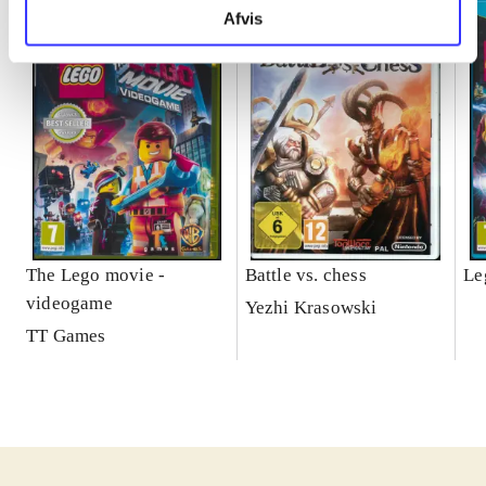
Afvis
The Lego movie -
Battle vs. chess
Le
videogame
Yezhi Krasowski
TT Games