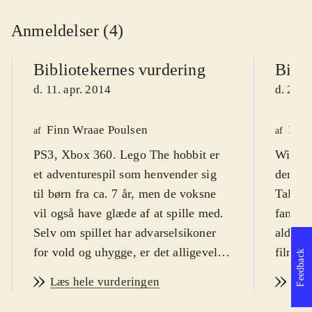
Anmeldelser (4)
Bibliotekernes vurdering
Bibli
d. 11. apr. 2014
d. 23. 
Finn Wraae Poulsen
Finn
af
af
PS3, Xbox 360. Lego The hobbit er
WiiU. 
et adventurespil som henvender sig
den ken
til børn fra ca. 7 år, men de voksne
Tales.
vil også have glæde af at spille med.
fanska
Selv om spillet har advarselsikoner
alders
for vold og uhygge, er det alligevel
filmen
Feedback
den humoristiske tone som
sætter 
Læs hele vurderingen
Læs
dominerer. Sværhedsgraden er
Sproge
middel og spillet er på engelsk med
ikoner