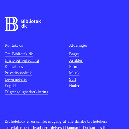
samme skabelon som de tidligere
fantasy
spil. Det fungerer rigtig godt, og man
imponer
føler sig godt underholdt undervejs.
sidste 
Et sikkert indkøb til spilhylden
.
genken
fornyel
Kontakt os
Afdelinger
WiiU-h
Om Bibliotek.dk
Bøger
Hjælp og vejledning
Artikler
Kontakt os
Film
Privatlivspolitik
Musik
Leverandører
Spil
English
Noder
Tilgængelighedserklæring
Bibliotek.dk er en samlet indgang til alle danske bibliotekers
materialer og til hvad der udgives i Danmark. Du kan bestille